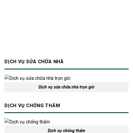
cũ
dựng
xóm?
nâng
Bảo
tầm
An
thẩm
mỹ
và
an
toàn
cho
ngôi
nhà
DỊCH VỤ SỬA CHỮA NHÀ
Dịch vụ sửa chữa nhà trọn gói
DỊCH VỤ CHỐNG THẤM
Dịch vụ chống thấm