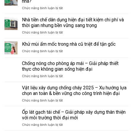
nhà?
việc
phí
thấp
người
tại
ở
Chức năng bình luận bị tắt
và
lớn
nhà:
Phá
cách
tuổi:
Những
tường
Nhà tiền chế dân dụng hiện đại tiết kiệm chi phí và
nâng
Những
điều
chịu
trần
thời gian nhưng bền vững sang trọng
điều
cần
lực
mà
bắt
biết
ở
Chức năng bình luận bị tắt
và
không
buộc
trước
Nhà
tầm
đập
phải
khi
tiền
Khử mùi ẩm mốc trong nhà cũ triệt để tận gốc
quan
toàn
biết
sửa
chế
trọng
bộ
khi
ở
Chức năng bình luận bị tắt
dân
khi
sửa
Khử
dụng
cải
nhà
mùi
Chống nóng cho phòng áp mái – Giải pháp thiết
hiện
tạo
ẩm
đại
thực cho không gian sống hiện đại
nhà?
mốc
tiết
ở
Chức năng bình luận bị tắt
trong
kiệm
Chống
nhà
chi
nóng
cũ
Vật liệu xây dựng chống cháy 2025 – Xu hướng lựa
phí
cho
triệt
chọn an toàn & bền vững cho công trình hiện đại
và
phòng
để
thời
ở
Chức năng bình luận bị tắt
áp
tận
gian
Vật
mái
gốc
nhưng
liệu
Ốp lát gạch tái chế – Giải pháp xây dựng thân thiện
–
bền
xây
Giải
với môi trường thời đại mới
vững
dựng
pháp
sang
ở
Chức năng bình luận bị tắt
chống
thiết
trọng
Ốp
cháy
thực