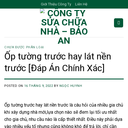
Skip
Giới Thiệu Công Ty
Liên Hệ
to
content
CHƯA ĐƯỢC PHÂN LOẠI
Ốp tường trước hay lát nền
trước [Đáp Án Chính Xác]
POSTED ON
16 THÁNG 9, 2022
BY
NGỌC HUYNH
Ốp tường trước hay lát nền trước là câu hỏi của nhiều gia chủ
khi xây dựng nhà mới,lựa chọn nào sẽ đem lại tối ưu nhất
cho gia chủ, nhu cầu nào là cấp thiết nhất. Điều này phải dựa
vào nhiều yếu tố nhưng cũng không khó để trả lời, chỉ cần