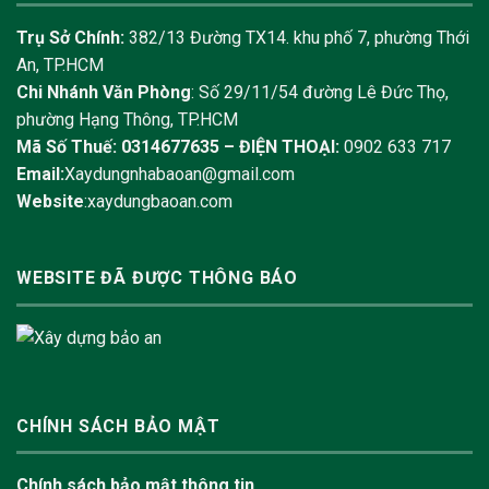
Trụ Sở Chính:
382/13 Đường TX14. khu phố 7, phường Thới
An, TP.HCM
Chi Nhánh Văn Phòng
: Số 29/11/54 đường Lê Đức Thọ,
phường Hạng Thông, TP.HCM
Mã Số Thuế: 0314677635 –
ĐIỆN THOẠI:
0902 633 717
Email:
Xaydungnhabaoan@gmail.com
Website
:xaydungbaoan.com
WEBSITE ĐÃ ĐƯỢC THÔNG BÁO
CHÍNH SÁCH BẢO MẬT
Chính sách bảo mật thông tin