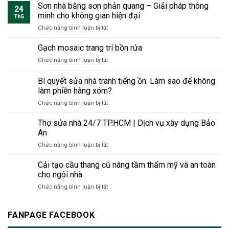
lát
Sơn nhà bằng sơn phản quang – Giải pháp thông
2025
cho
24
gạch
–
minh cho không gian hiện đại
không
Th5
tái
Xu
gian
ở
Chức năng bình luận bị tắt
chế
hướng
sống
Sơn
–
lựa
hiện
nhà
Gạch mosaic trang trí bồn rửa
Giải
chọn
đại
bằng
pháp
an
ở
Chức năng bình luận bị tắt
sơn
xây
toàn
Gạch
phản
dựng
&
mosaic
Bí quyết sửa nhà tránh tiếng ồn: Làm sao để không
quang
thân
bền
trang
–
làm phiền hàng xóm?
thiện
vững
trí
Giải
với
cho
ở
Chức năng bình luận bị tắt
bồn
pháp
môi
công
Bí
rửa
thông
trường
trình
quyết
Thợ sửa nhà 24/7 TP.HCM | Dịch vụ xây dựng Bảo
minh
thời
hiện
sửa
An
cho
đại
đại
nhà
không
mới
ở
Chức năng bình luận bị tắt
tránh
gian
Thợ
tiếng
hiện
sửa
Cải tạo cầu thang cũ nâng tầm thẩm mỹ và an toàn
ồn:
đại
nhà
Làm
cho ngôi nhà
24/7
sao
ở
Chức năng bình luận bị tắt
TP.HCM
để
Cải
|
không
tạo
Dịch
làm
cầu
FANPAGE FACEBOOK
vụ
phiền
thang
xây
hàng