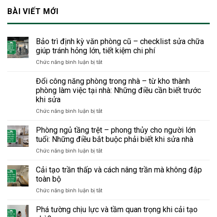
BÀI VIẾT MỚI
Bảo trì định kỳ văn phòng cũ – checklist sửa chữa
giúp tránh hỏng lớn, tiết kiệm chi phí
ở
Chức năng bình luận bị tắt
Bảo
trì
Đổi công năng phòng trong nhà – từ kho thành
định
phòng làm việc tại nhà: Những điều cần biết trước
kỳ
khi sửa
văn
ở
Chức năng bình luận bị tắt
phòng
Đổi
cũ
công
–
Phòng ngủ tầng trệt – phong thủy cho người lớn
năng
checklist
tuổi: Những điều bắt buộc phải biết khi sửa nhà
phòng
sửa
ở
Chức năng bình luận bị tắt
trong
chữa
Phòng
nhà
giúp
ngủ
Cải tạo trần thấp và cách nâng trần mà không đập
–
tránh
tầng
từ
hỏng
toàn bộ
trệt
kho
lớn,
ở
Chức năng bình luận bị tắt
–
thành
tiết
Cải
phong
phòng
kiệm
tạo
Phá tường chịu lực và tầm quan trọng khi cải tạo
thủy
làm
chi
trần
cho