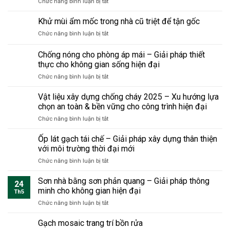
ở
Chức năng bình luận bị tắt
và
không
buộc
trước
Nhà
tầm
đập
phải
khi
tiền
Khử mùi ẩm mốc trong nhà cũ triệt để tận gốc
quan
toàn
biết
sửa
chế
trọng
bộ
khi
ở
Chức năng bình luận bị tắt
dân
khi
sửa
Khử
dụng
cải
nhà
mùi
Chống nóng cho phòng áp mái – Giải pháp thiết
hiện
tạo
ẩm
đại
thực cho không gian sống hiện đại
nhà?
mốc
tiết
ở
Chức năng bình luận bị tắt
trong
kiệm
Chống
nhà
chi
nóng
cũ
Vật liệu xây dựng chống cháy 2025 – Xu hướng lựa
phí
cho
triệt
chọn an toàn & bền vững cho công trình hiện đại
và
phòng
để
thời
ở
Chức năng bình luận bị tắt
áp
tận
gian
Vật
mái
gốc
nhưng
liệu
Ốp lát gạch tái chế – Giải pháp xây dựng thân thiện
–
bền
xây
Giải
với môi trường thời đại mới
vững
dựng
pháp
sang
ở
Chức năng bình luận bị tắt
chống
thiết
trọng
Ốp
cháy
thực
lát
Sơn nhà bằng sơn phản quang – Giải pháp thông
2025
cho
24
gạch
–
minh cho không gian hiện đại
không
Th5
tái
Xu
gian
ở
Chức năng bình luận bị tắt
chế
hướng
sống
Sơn
–
lựa
hiện
nhà
Gạch mosaic trang trí bồn rửa
Giải
chọn
đại
bằng