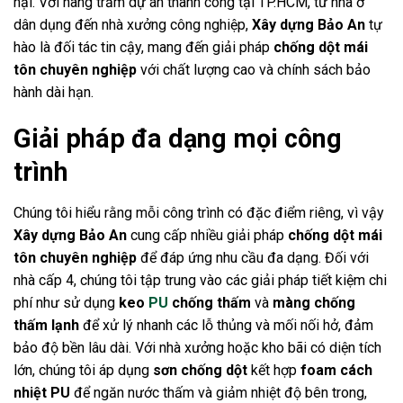
hại. Với hàng trăm dự án thành công tại TP.HCM, từ nhà ở
dân dụng đến nhà xưởng công nghiệp,
Xây dựng Bảo An
tự
hào là đối tác tin cậy, mang đến giải pháp
chống dột mái
tôn chuyên nghiệp
với chất lượng cao và chính sách bảo
hành dài hạn.
Giải pháp đa dạng mọi công
trình
Chúng tôi hiểu rằng mỗi công trình có đặc điểm riêng, vì vậy
Xây dựng Bảo An
cung cấp nhiều giải pháp
chống dột mái
tôn chuyên nghiệp
để đáp ứng nhu cầu đa dạng. Đối với
nhà cấp 4, chúng tôi tập trung vào các giải pháp tiết kiệm chi
phí như sử dụng
keo
PU
chống thấm
và
màng chống
thấm lạnh
để xử lý nhanh các lỗ thủng và mối nối hở, đảm
bảo độ bền lâu dài. Với nhà xưởng hoặc kho bãi có diện tích
lớn, chúng tôi áp dụng
sơn chống dột
kết hợp
foam cách
nhiệt PU
để ngăn nước thấm và giảm nhiệt độ bên trong,