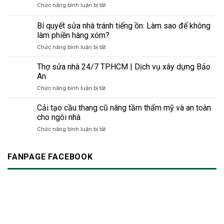
pháp
an
ở
Chức năng bình luận bị tắt
sơn
xây
toàn
Gạch
phản
dựng
&
mosaic
Bí quyết sửa nhà tránh tiếng ồn: Làm sao để không
quang
thân
bền
trang
–
làm phiền hàng xóm?
thiện
vững
trí
Giải
với
cho
ở
Chức năng bình luận bị tắt
bồn
pháp
môi
công
Bí
rửa
thông
trường
trình
quyết
Thợ sửa nhà 24/7 TP.HCM | Dịch vụ xây dựng Bảo
minh
thời
hiện
sửa
An
cho
đại
đại
nhà
không
mới
ở
Chức năng bình luận bị tắt
tránh
gian
Thợ
tiếng
hiện
sửa
Cải tạo cầu thang cũ nâng tầm thẩm mỹ và an toàn
ồn:
đại
nhà
Làm
cho ngôi nhà
24/7
sao
ở
Chức năng bình luận bị tắt
TP.HCM
để
Cải
|
không
tạo
Dịch
làm
cầu
FANPAGE FACEBOOK
vụ
phiền
thang
xây
hàng
cũ
dựng
xóm?
nâng
Bảo
tầm
An
thẩm
mỹ
và
an