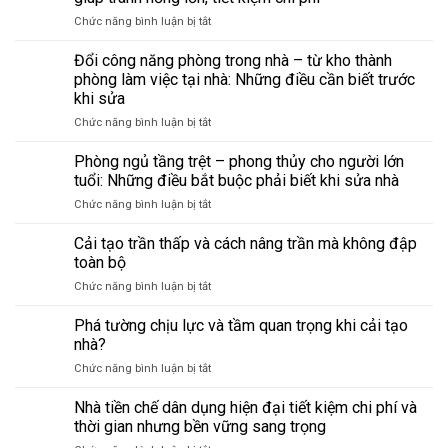
ở
Chức năng bình luận bị tắt
Bảo
trì
Đổi công năng phòng trong nhà – từ kho thành
định
phòng làm việc tại nhà: Những điều cần biết trước
kỳ
khi sửa
văn
ở
Chức năng bình luận bị tắt
phòng
Đổi
cũ
công
–
Phòng ngủ tầng trệt – phong thủy cho người lớn
năng
checklist
tuổi: Những điều bắt buộc phải biết khi sửa nhà
phòng
sửa
ở
Chức năng bình luận bị tắt
trong
chữa
Phòng
nhà
giúp
ngủ
Cải tạo trần thấp và cách nâng trần mà không đập
–
tránh
tầng
từ
hỏng
toàn bộ
trệt
kho
lớn,
ở
Chức năng bình luận bị tắt
–
thành
tiết
Cải
phong
phòng
kiệm
tạo
Phá tường chịu lực và tầm quan trọng khi cải tạo
thủy
làm
chi
trần
cho
nhà?
việc
phí
thấp
người
tại
ở
Chức năng bình luận bị tắt
và
lớn
nhà:
Phá
cách
tuổi:
Những
tường
Nhà tiền chế dân dụng hiện đại tiết kiệm chi phí và
nâng
Những
điều
chịu
trần
thời gian nhưng bền vững sang trọng
điều
cần
lực
mà
bắt
biết