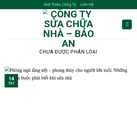
Skip
Giới Thiệu Công Ty
Liên Hệ
to
content
CHƯA ĐƯỢC PHÂN LOẠI
14
Th1