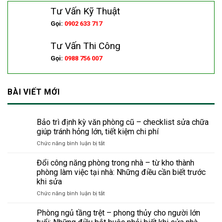
Tư Vấn Kỹ Thuật
Gọi:
0902 633 717
Tư Vấn Thi Công
Gọi:
0988 756 007
BÀI VIẾT MỚI
Bảo trì định kỳ văn phòng cũ – checklist sửa chữa
giúp tránh hỏng lớn, tiết kiệm chi phí
ở
Chức năng bình luận bị tắt
Bảo
trì
Đổi công năng phòng trong nhà – từ kho thành
định
phòng làm việc tại nhà: Những điều cần biết trước
kỳ
khi sửa
văn
ở
Chức năng bình luận bị tắt
phòng
Đổi
cũ
công
–
Phòng ngủ tầng trệt – phong thủy cho người lớn
năng
checklist