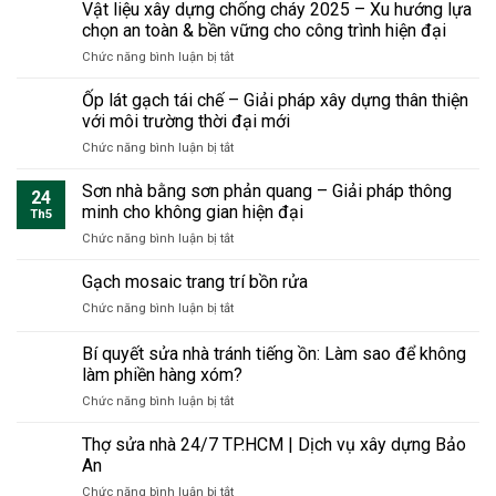
nóng
cũ
Vật liệu xây dựng chống cháy 2025 – Xu hướng lựa
phí
cho
triệt
chọn an toàn & bền vững cho công trình hiện đại
và
phòng
để
thời
ở
Chức năng bình luận bị tắt
áp
tận
gian
Vật
mái
gốc
nhưng
liệu
Ốp lát gạch tái chế – Giải pháp xây dựng thân thiện
–
bền
xây
Giải
với môi trường thời đại mới
vững
dựng
pháp
sang
ở
Chức năng bình luận bị tắt
chống
thiết
trọng
Ốp
cháy
thực
lát
Sơn nhà bằng sơn phản quang – Giải pháp thông
2025
cho
24
gạch
–
minh cho không gian hiện đại
không
Th5
tái
Xu
gian
ở
Chức năng bình luận bị tắt
chế
hướng
sống
Sơn
–
lựa
hiện
nhà
Gạch mosaic trang trí bồn rửa
Giải
chọn
đại
bằng
pháp
an
ở
Chức năng bình luận bị tắt
sơn
xây
toàn
Gạch
phản
dựng
&
mosaic
Bí quyết sửa nhà tránh tiếng ồn: Làm sao để không
quang
thân
bền
trang
–
làm phiền hàng xóm?
thiện
vững
trí
Giải
với
cho
ở
Chức năng bình luận bị tắt
bồn
pháp
môi
công
Bí
rửa
thông
trường
trình
quyết
Thợ sửa nhà 24/7 TP.HCM | Dịch vụ xây dựng Bảo
minh
thời
hiện
sửa
An
cho
đại
đại
nhà
không
mới
ở
Chức năng bình luận bị tắt
tránh