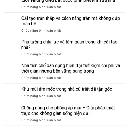
tuổi: Những điều bắt buộc phải biết khi sửa nhà
phòng
sửa
ở
Chức năng bình luận bị tắt
trong
chữa
Phòng
nhà
giúp
ngủ
Cải tạo trần thấp và cách nâng trần mà không đập
–
tránh
tầng
từ
hỏng
toàn bộ
trệt
kho
lớn,
ở
Chức năng bình luận bị tắt
–
thành
tiết
Cải
phong
phòng
kiệm
tạo
Phá tường chịu lực và tầm quan trọng khi cải tạo
thủy
làm
chi
trần
cho
nhà?
việc
phí
thấp
người
tại
ở
Chức năng bình luận bị tắt
và
lớn
nhà:
Phá
cách
tuổi:
Những
tường
Nhà tiền chế dân dụng hiện đại tiết kiệm chi phí và
nâng
Những
điều
chịu
trần
thời gian nhưng bền vững sang trọng
điều
cần
lực
mà
bắt
biết
ở
Chức năng bình luận bị tắt
và
không
buộc
trước
Nhà
tầm
đập
phải
khi
tiền
Khử mùi ẩm mốc trong nhà cũ triệt để tận gốc
quan
toàn
biết
sửa
chế
trọng
bộ
khi
ở
Chức năng bình luận bị tắt
dân
khi
sửa
Khử
dụng
cải
nhà
mùi
Chống nóng cho phòng áp mái – Giải pháp thiết
hiện
tạo
ẩm
đại
thực cho không gian sống hiện đại
nhà?
mốc
tiết
ở
Chức năng bình luận bị tắt
trong
kiệm
Chống
nhà
chi