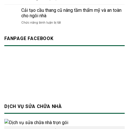
gian
Thợ
tiếng
hiện
sửa
Cải tạo cầu thang cũ nâng tầm thẩm mỹ và an toàn
ồn:
đại
nhà
Làm
cho ngôi nhà
24/7
sao
ở
Chức năng bình luận bị tắt
TP.HCM
để
Cải
|
không
tạo
Dịch
làm
cầu
FANPAGE FACEBOOK
vụ
phiền
thang
xây
hàng
cũ
dựng
xóm?
nâng
Bảo
tầm
An
thẩm
mỹ
và
an
toàn
cho
ngôi
nhà
DỊCH VỤ SỬA CHỮA NHÀ