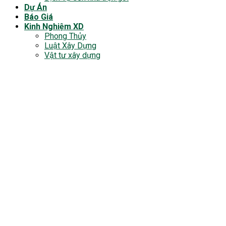
Dự Án
Báo Giá
Kinh Nghiệm XD
Phong Thủy
Luật Xây Dựng
Vật tư xây dựng