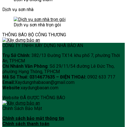
Dịch vụ sơn nhà
Dịch vụ sơn nhà trọn gói
THÔNG BÁO BỘ CÔNG THƯƠNG
CÔNG TY TNHH XÂY DỰNG NHÀ BẢO AN
Trụ Sở Chính:
382/13 Đường TX14. khu phố 7, phường Thới
An, TP.HCM
Chi Nhánh Văn Phòng
: Số 29/11/54 đường Lê Đức Thọ,
phường Hạng Thông, TP.HCM
Mã Số Thuế: 0314677635 –
ĐIỆN THOẠI:
0902 633 717
Email:
Xaydungnhabaoan@gmail.com
Website
:xaydungbaoan.com
Website ĐÃ ĐƯỢC THÔNG BÁO
Chính Sách Bảo Mật
Chính sách bảo mật thông tin
Chính sách thanh toán