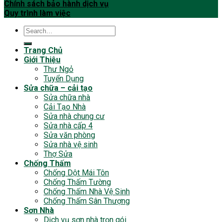
Chính sách bảo hành dịch vụ
Quy trình làm việc
Trang Chủ
Giới Thiệu
Thư Ngỏ
Tuyển Dụng
Sửa chữa – cải tạo
Sửa chữa nhà
Cải Tạo Nhà
Sửa nhà chung cư
Sửa nhà cấp 4
Sửa văn phòng
Sửa nhà vệ sinh
Thợ Sửa
Chống Thấm
Chống Dột Mái Tôn
Chống Thấm Tường
Chống Thấm Nhà Vệ Sinh
Chống Thấm Sân Thượng
Sơn Nhà
Dịch vụ sơn nhà trọn gói