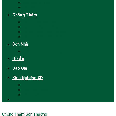
Sửa nhà vệ sinh
Thợ Sửa
Chống Thấm
Chống Dột Mái Tôn
Chống Thấm Tường
Chống Thấm Nhà Vệ Sinh
Chống Thấm Sân Thượng
Sơn Nhà
Dịch vụ sơn nhà trọn gói
Dự Án
Báo Giá
Kinh Nghiệm XD
Phong Thủy
Luật Xây Dựng
Vật tư xây dựng
Chống Thấm Sân Thượng