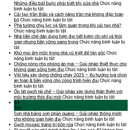
văn
công
Những điều bắt buộc phải biết khi sửa nhà
Chức năng
phòng
ở
năng
bình luận bị tắt
cũ
Phòng
phòng
Cải tạo trần thấp và cách nâng trần mà không đập toàn
–
ngủ
trong
ở
bộ
Chức năng bình luận bị tắt
checklist
tầng
nhà
Cải
Phá tường chịu lực và tầm quan trọng khi cải tạo nhà?
sửa
trệt
–
ở
tạo
Chức năng bình luận bị tắt
chữa
–
từ
Phá
trần
Nhà tiền chế dân dụng hiện đại tiết kiệm chi phí và thời
giúp
phong
kho
tường
thấp
gian nhưng bền vững sang trọng
Chức năng bình luận bị
tránh
ở
thủy
thành
chịu
và
tắt
hỏng
Nhà
cho
phòng
lực
cách
Khử mùi ẩm mốc trong nhà cũ triệt để tận gốc
Chức
lớn,
tiền
người
làm
ở
và
nâng
năng bình luận bị tắt
tiết
chế
lớn
việc
Khử
tầm
trần
Chống nóng cho phòng áp mái – Giải pháp thiết thực cho
kiệm
dân
tuổi:
tại
mùi
quan
mà
ở
không gian sống hiện đại
Chức năng bình luận bị tắt
chi
dụng
Những
nhà:
ẩm
trọng
không
Chống
Vật liệu xây dựng chống cháy 2025 – Xu hướng lựa chọn
phí
hiện
điều
Những
mốc
khi
đập
nóng
an toàn & bền vững cho công trình hiện đại
Chức năng
đại
bắt
ở
điều
trong
cải
toàn
cho
bình luận bị tắt
tiết
buộc
Vật
cần
nhà
tạo
bộ
phòng
Ốp lát gạch tái chế – Giải pháp xây dựng thân thiện với
kiệm
phải
liệu
biết
cũ
nhà?
ở
áp
môi trường thời đại mới
Chức năng bình luận bị tắt
chi
biết
xây
trước
triệt
Ốp
mái
24
phí
khi
dựng
khi
để
lát
–
Th5
và
sửa
chống
sửa
tận
gạch
Giải
Sơn nhà bằng sơn phản quang – Giải pháp thông minh
thời
nhà
cháy
gốc
tái
ở
pháp
cho không gian hiện đại
Chức năng bình luận bị tắt
gian
2025
chế
Sơn
thiết
ở
Gạch mosaic trang trí bồn rửa
Chức năng bình luận bị tắt
nhưng
–
–
nhà
thực
G