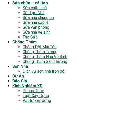
Sửa chữa – cải tạo
Sửa chữa nhà
Cải Tạo Nhà
Sửa nhà chung cư
Sửa nhà cấp 4
Sửa văn phòng
Sửa nhà vệ sinh
Thợ Sửa
Chống Thấm
Chống Dột Mái Tôn
Chống Thấm Tường
Chống Thấm Nhà Vệ Sinh
Chống Thấm Sân Thượng
Sơn Nhà
Dịch vụ sơn nhà trọn gói
Dự Án
Báo Giá
Kinh Nghiệm XD
Phong Thủy
Luật Xây Dựng
Vật tư xây dựng