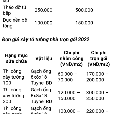
lấp
Tháo dỡ tủ
250.000
500.000
bếp
Đục nền bê
100.000
150.000
tông
Đơn giá xây tô tường nhà trọn gói 2022
Chi phí
Chi phí
Hạng mục
Vật liệu
nhân công
trọn gói
sửa chữa
(VNĐ/m2)
(VNĐ/m2)
Thi công
Gạch ống
60.000 –
170.000 –
xây tường
8x8x18
70.000
200.000
100
Tuynel BD
Thi công
Gạch ống
120.000 –
300.000 –
xây tường
8x8x18
150.000
350.000
200
Tuynel BD
Thi công
Gạch ống
100.000 –
220.000 –