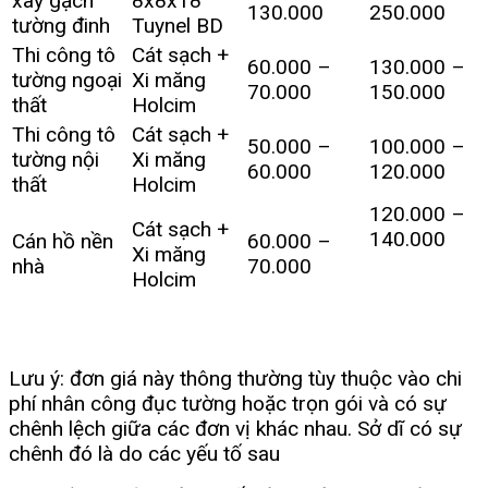
xây gạch
8x8x18
130.000
250.000
tường đinh
Tuynel BD
Thi công tô
Cát sạch +
60.000 –
130.000 –
tường ngoại
Xi măng
70.000
150.000
thất
Holcim
Thi công tô
Cát sạch +
50.000 –
100.000 –
tường nội
Xi măng
60.000
120.000
thất
Holcim
120.000 –
Cát sạch +
140.000
Cán hồ nền
60.000 –
Xi măng
nhà
70.000
Holcim
Lưu ý: đơn giá này thông thường tùy thuộc vào chi
phí nhân công đục tường hoặc trọn gói và có sự
chênh lệch giữa các đơn vị khác nhau. Sở dĩ có sự
chênh đó là do các yếu tố sau