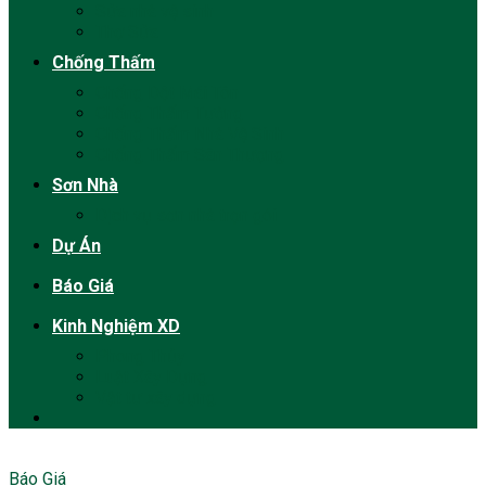
Sửa nhà vệ sinh
Thợ Sửa
Chống Thấm
Chống Dột Mái Tôn
Chống Thấm Tường
Chống Thấm Nhà Vệ Sinh
Chống Thấm Sân Thượng
Sơn Nhà
Dịch vụ sơn nhà trọn gói
Dự Án
Báo Giá
Kinh Nghiệm XD
Phong Thủy
Luật Xây Dựng
Vật tư xây dựng
Báo Giá