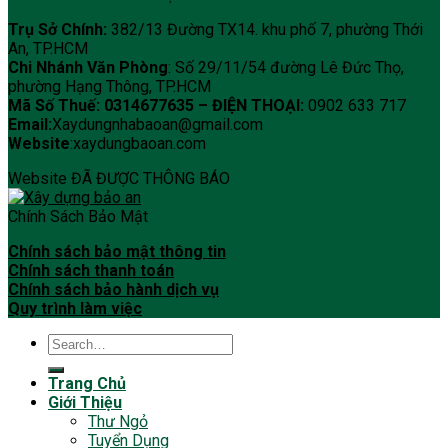
Trụ Sở Chính:
382/13 Đường TX14. khu phố 7, phường Thới
An, TP.HCM
Chi Nhánh Văn Phòng
: Số 29/11/54 đường Lê Đức Thọ,
phường Hạng Thông, TP.HCM
Mã Số Thuế: 0314677635 –
ĐIỆN THOẠI:
0902 633 717
Email:
Xaydungnhabaoan@gmail.com
Website
:xaydungbaoan.com
Website ĐÃ ĐƯỢC THÔNG BÁO
Chính Sách Bảo Mật
Chính sách bảo mật thông tin
Chính sách thanh toán
Chính sách bảo hành dịch vụ
Quy trình làm việc
Trang Chủ
Giới Thiệu
Thư Ngỏ
Tuyển Dụng