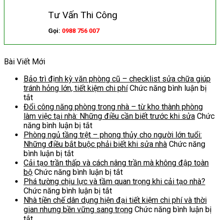
Tư Vấn Thi Công
Gọi:
0988 756 007
Bài Viết Mới
Bảo trì định kỳ văn phòng cũ – checklist sửa chữa giúp
tránh hỏng lớn, tiết kiệm chi phí
Chức năng bình luận bị
ở
tắt
Bảo
Đổi công năng phòng trong nhà – từ kho thành phòng
trì
làm việc tại nhà: Những điều cần biết trước khi sửa
Chức
định
ở
năng bình luận bị tắt
kỳ
Đổi
Phòng ngủ tầng trệt – phong thủy cho người lớn tuổi:
văn
công
Những điều bắt buộc phải biết khi sửa nhà
Chức năng
phòng
ở
năng
bình luận bị tắt
cũ
Phòng
phòng
Cải tạo trần thấp và cách nâng trần mà không đập toàn
–
ngủ
trong
ở
bộ
Chức năng bình luận bị tắt
checklist
tầng
nhà
Cải
Phá tường chịu lực và tầm quan trọng khi cải tạo nhà?
sửa
trệt
–
ở
tạo
Chức năng bình luận bị tắt
chữa
–
từ
Phá
trần
Nhà tiền chế dân dụng hiện đại tiết kiệm chi phí và thời
giúp
phong
kho
tường
thấp
gian nhưng bền vững sang trọng
Chức năng bình luận bị
tránh
ở
thủy
thành
chịu
và
tắt