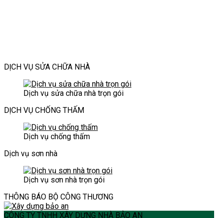
vững
|
thang
Làm
trường
minh
cho
Dịch
cũ
sao
thời
cho
công
vụ
nâng
để
đại
không
trình
xây
tầm
không
mới
gian
hiện
dựng
thẩm
làm
hiện
đại
Bảo
mỹ
phiền
đại
An
và
hàng
DỊCH VỤ SỬA CHỮA NHÀ
an
xóm?
toàn
cho
Dịch vụ sửa chữa nhà trọn gói
ngôi
nhà
DỊCH VỤ CHỐNG THẤM
Dịch vụ chống thấm
Dịch vụ sơn nhà
Dịch vụ sơn nhà trọn gói
THÔNG BÁO BỘ CÔNG THƯƠNG
CÔNG TY TNHH XÂY DỰNG NHÀ BẢO AN