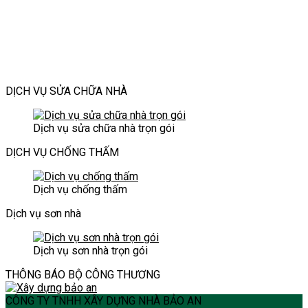
cho
Dịch
cũ
sao
thời
cho
công
vụ
nâng
để
đại
không
trình
xây
tầm
không
mới
gian
hiện
dựng
thẩm
làm
hiện
đại
Bảo
mỹ
phiền
đại
An
và
hàng
DỊCH VỤ SỬA CHỮA NHÀ
an
xóm?
toàn
cho
Dịch vụ sửa chữa nhà trọn gói
ngôi
nhà
DỊCH VỤ CHỐNG THẤM
Dịch vụ chống thấm
Dịch vụ sơn nhà
Dịch vụ sơn nhà trọn gói
THÔNG BÁO BỘ CÔNG THƯƠNG
CÔNG TY TNHH XÂY DỰNG NHÀ BẢO AN