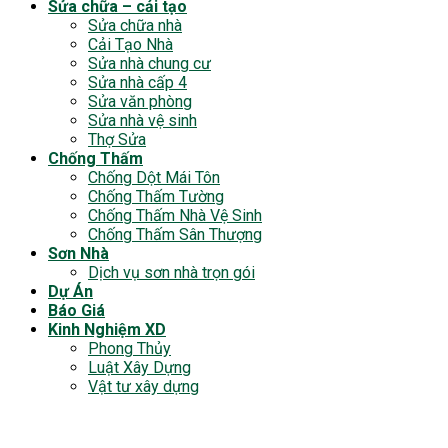
Sửa chữa – cải tạo
Sửa chữa nhà
Cải Tạo Nhà
Sửa nhà chung cư
Sửa nhà cấp 4
Sửa văn phòng
Sửa nhà vệ sinh
Thợ Sửa
Chống Thấm
Chống Dột Mái Tôn
Chống Thấm Tường
Chống Thấm Nhà Vệ Sinh
Chống Thấm Sân Thượng
Sơn Nhà
Dịch vụ sơn nhà trọn gói
Dự Án
Báo Giá
Kinh Nghiệm XD
Phong Thủy
Luật Xây Dựng
Vật tư xây dựng