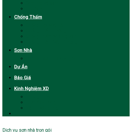
Sửa nhà vệ sinh
Thợ Sửa
Chống Thấm
Chống Dột Mái Tôn
Chống Thấm Tường
Chống Thấm Nhà Vệ Sinh
Chống Thấm Sân Thượng
Sơn Nhà
Dịch vụ sơn nhà trọn gói
Dự Án
Báo Giá
Kinh Nghiệm XD
Phong Thủy
Luật Xây Dựng
Vật tư xây dựng
Dịch vụ sơn nhà trọn gói