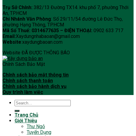
Trụ Sở Chính:
382/13 Đường TX14. khu phố 7, phường Thới
An, TP.HCM
Chi Nhánh Văn Phòng
: Số 29/11/54 đường Lê Đức Thọ,
phường Hạng Thông, TP.HCM
Mã Số Thuế: 0314677635 –
ĐIỆN THOẠI:
0902 633 717
Email:
Xaydungnhabaoan@gmail.com
Website
:xaydungbaoan.com
Website ĐÃ ĐƯỢC THÔNG BÁO
Chính Sách Bảo Mật
Chính sách bảo mật thông tin
Chính sách thanh toán
Chính sách bảo hành dịch vụ
Quy trình làm việc
Trang Chủ
Giới Thiệu
Thư Ngỏ
Tuyển Dụng