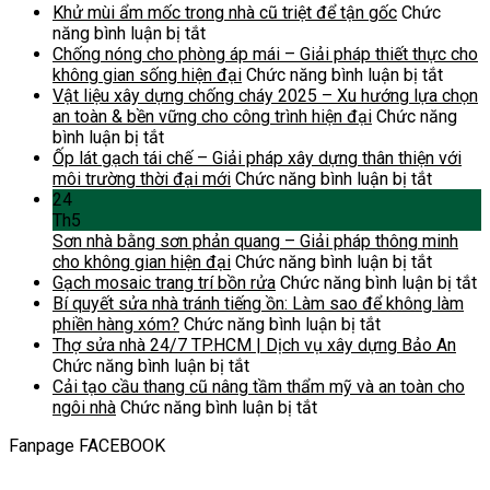
hỏng
Nhà
cho
phòng
lực
cách
Khử mùi ẩm mốc trong nhà cũ triệt để tận gốc
Chức
lớn,
tiền
người
làm
ở
và
nâng
năng bình luận bị tắt
tiết
chế
lớn
việc
Khử
tầm
trần
Chống nóng cho phòng áp mái – Giải pháp thiết thực cho
kiệm
dân
tuổi:
tại
mùi
quan
mà
ở
không gian sống hiện đại
Chức năng bình luận bị tắt
chi
dụng
Những
nhà:
ẩm
trọng
không
Chống
Vật liệu xây dựng chống cháy 2025 – Xu hướng lựa chọn
phí
hiện
điều
Những
mốc
khi
đập
nóng
an toàn & bền vững cho công trình hiện đại
Chức năng
đại
bắt
ở
điều
trong
cải
toàn
cho
bình luận bị tắt
tiết
buộc
Vật
cần
nhà
tạo
bộ
phòng
Ốp lát gạch tái chế – Giải pháp xây dựng thân thiện với
kiệm
phải
liệu
biết
cũ
nhà?
ở
áp
môi trường thời đại mới
Chức năng bình luận bị tắt
chi
biết
xây
trước
triệt
Ốp
mái
24
phí
khi
dựng
khi
để
lát
–
Th5
và
sửa
chống
sửa
tận
gạch
Giải
Sơn nhà bằng sơn phản quang – Giải pháp thông minh
thời
nhà
cháy
gốc
tái
ở
pháp
cho không gian hiện đại
Chức năng bình luận bị tắt
gian
2025
chế
Sơn
thiết
ở
Gạch mosaic trang trí bồn rửa
Chức năng bình luận bị tắt
nhưng
–
–
nhà
thực
G
Bí quyết sửa nhà tránh tiếng ồn: Làm sao để không làm
bền
Xu
ở
Giải
bằng
cho
m
phiền hàng xóm?
Chức năng bình luận bị tắt
vững
hướng
Bí
pháp
sơn
không
t
Thợ sửa nhà 24/7 TP.HCM | Dịch vụ xây dựng Bảo An
sang
lựa
ở
quyết
xây
phản
gian
tr
Chức năng bình luận bị tắt
trọng
chọn
Thợ
sửa
dựng
quang
sống
b
Cải tạo cầu thang cũ nâng tầm thẩm mỹ và an toàn cho
an
sửa
ở
nhà
thân
–
hiện
r
ngôi nhà
Chức năng bình luận bị tắt
toàn
nhà
Cải
tránh
thiện
Giải
đại
Fanpage FACEBOOK
&
24/7
tạo
tiếng
với
pháp
bền
TP.HCM
cầu
ồn:
môi
thông
vững
|
thang
Làm
trường
minh