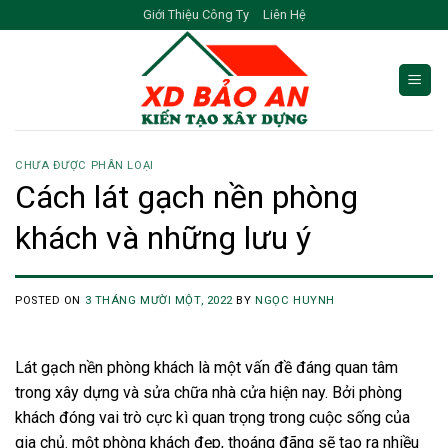
Skip
Giới Thiệu Công Ty
Liên Hệ
to
content
CHƯA ĐƯỢC PHÂN LOẠI
Cách lát gạch nền phòng
khách và những lưu ý
POSTED ON
3 THÁNG MƯỜI MỘT, 2022
BY
NGỌC HUYNH
Lát gạch nền phòng khách là một vấn đề đáng quan tâm
trong xây dựng và sửa chữa nhà cửa hiện nay. Bởi phòng
khách đóng vai trò cực kì quan trọng trong cuộc sống của
gia chủ. một phòng khách đẹp, thoáng đãng sẽ tạo ra nhiều