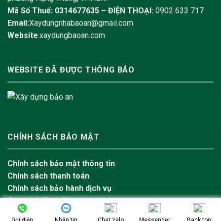
Mã Số Thuế: 0314677635 –
ĐIỆN THOẠI:
0902 633 717
Email:
Xaydungnhabaoan@gmail.com
Website
:xaydungbaoan.com
WEBSITE ĐÃ ĐƯỢC THÔNG BÁO
CHÍNH SÁCH BẢO MẬT
Chính sách bảo mật thông tin
Chính sách thanh toán
Chính sách bảo hành dịch vụ
Quy trình làm việc
Hotline
Messenger
Zalo
Gọi điện
Nhắn tin
Chat zalo
Messenger
Back top