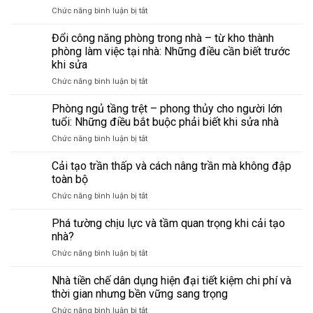
ở
Chức năng bình luận bị tắt
Bảo
trì
Đổi công năng phòng trong nhà – từ kho thành
định
phòng làm việc tại nhà: Những điều cần biết trước
kỳ
khi sửa
văn
ở
Chức năng bình luận bị tắt
phòng
Đổi
cũ
công
–
Phòng ngủ tầng trệt – phong thủy cho người lớn
năng
checklist
tuổi: Những điều bắt buộc phải biết khi sửa nhà
phòng
sửa
ở
Chức năng bình luận bị tắt
trong
chữa
Phòng
nhà
giúp
ngủ
Cải tạo trần thấp và cách nâng trần mà không đập
–
tránh
tầng
từ
hỏng
toàn bộ
trệt
kho
lớn,
ở
Chức năng bình luận bị tắt
–
thành
tiết
Cải
phong
phòng
kiệm
tạo
Phá tường chịu lực và tầm quan trọng khi cải tạo
thủy
làm
chi
trần
cho
nhà?
việc
phí
thấp
người
tại
ở
Chức năng bình luận bị tắt
và
lớn
nhà:
Phá
cách
tuổi:
Những
tường
Nhà tiền chế dân dụng hiện đại tiết kiệm chi phí và
nâng
Những
điều
chịu
trần
thời gian nhưng bền vững sang trọng
điều
cần
lực
mà
bắt
biết
ở
Chức năng bình luận bị tắt
và