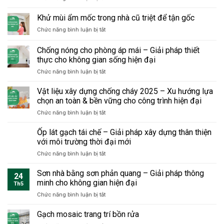
không
buộc
trước
Nhà
tầm
đập
phải
khi
tiền
Khử mùi ẩm mốc trong nhà cũ triệt để tận gốc
quan
toàn
biết
sửa
chế
trọng
bộ
khi
ở
Chức năng bình luận bị tắt
dân
khi
sửa
Khử
dụng
cải
nhà
mùi
Chống nóng cho phòng áp mái – Giải pháp thiết
hiện
tạo
ẩm
đại
thực cho không gian sống hiện đại
nhà?
mốc
tiết
ở
Chức năng bình luận bị tắt
trong
kiệm
Chống
nhà
chi
nóng
cũ
Vật liệu xây dựng chống cháy 2025 – Xu hướng lựa
phí
cho
triệt
chọn an toàn & bền vững cho công trình hiện đại
và
phòng
để
thời
ở
Chức năng bình luận bị tắt
áp
tận
gian
Vật
mái
gốc
nhưng
liệu
Ốp lát gạch tái chế – Giải pháp xây dựng thân thiện
–
bền
xây
Giải
với môi trường thời đại mới
vững
dựng
pháp
sang
ở
Chức năng bình luận bị tắt
chống
thiết
trọng
Ốp
cháy
thực
lát
Sơn nhà bằng sơn phản quang – Giải pháp thông
2025
cho
24
gạch
–
minh cho không gian hiện đại
không
Th5
tái
Xu
gian
ở
Chức năng bình luận bị tắt
chế
hướng
sống
Sơn
–
lựa
hiện
nhà
Gạch mosaic trang trí bồn rửa
Giải
chọn
đại
bằng
pháp
an