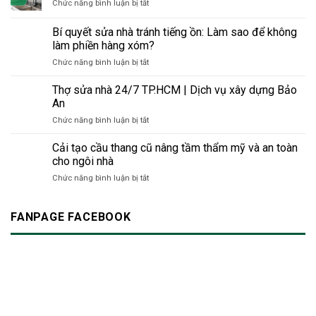
ở
Chức năng bình luận bị tắt
sơn
xây
toàn
Gạch
phản
dựng
&
mosaic
Bí quyết sửa nhà tránh tiếng ồn: Làm sao để không
quang
thân
bền
trang
–
làm phiền hàng xóm?
thiện
vững
trí
Giải
với
cho
ở
Chức năng bình luận bị tắt
bồn
pháp
môi
công
Bí
rửa
thông
trường
trình
quyết
Thợ sửa nhà 24/7 TP.HCM | Dịch vụ xây dựng Bảo
minh
thời
hiện
sửa
An
cho
đại
đại
nhà
không
mới
ở
Chức năng bình luận bị tắt
tránh
gian
Thợ
tiếng
hiện
sửa
Cải tạo cầu thang cũ nâng tầm thẩm mỹ và an toàn
ồn:
đại
nhà
Làm
cho ngôi nhà
24/7
sao
ở
Chức năng bình luận bị tắt
TP.HCM
để
Cải
|
không
tạo
Dịch
làm
cầu
FANPAGE FACEBOOK
vụ
phiền
thang
xây
hàng
cũ
dựng
xóm?
nâng
Bảo
tầm
An
thẩm
mỹ
và
an