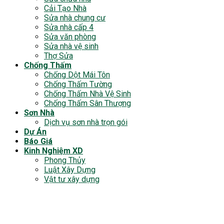
Cải Tạo Nhà
Sửa nhà chung cư
Sửa nhà cấp 4
Sửa văn phòng
Sửa nhà vệ sinh
Thợ Sửa
Chống Thấm
Chống Dột Mái Tôn
Chống Thấm Tường
Chống Thấm Nhà Vệ Sinh
Chống Thấm Sân Thượng
Sơn Nhà
Dịch vụ sơn nhà trọn gói
Dự Án
Báo Giá
Kinh Nghiệm XD
Phong Thủy
Luật Xây Dựng
Vật tư xây dựng