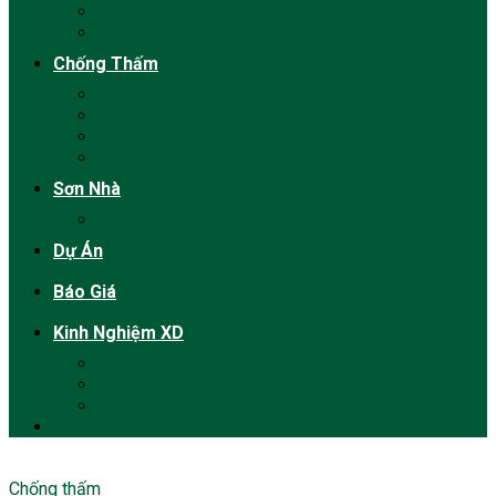
Sửa nhà vệ sinh
Thợ Sửa
Chống Thấm
Chống Dột Mái Tôn
Chống Thấm Tường
Chống Thấm Nhà Vệ Sinh
Chống Thấm Sân Thượng
Sơn Nhà
Dịch vụ sơn nhà trọn gói
Dự Án
Báo Giá
Kinh Nghiệm XD
Phong Thủy
Luật Xây Dựng
Vật tư xây dựng
Chống thấm