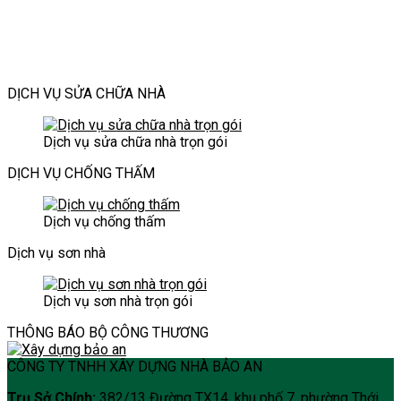
công
vụ
nâng
để
đại
không
trình
xây
tầm
không
mới
gian
hiện
dựng
thẩm
làm
hiện
đại
Bảo
mỹ
phiền
đại
An
và
hàng
DỊCH VỤ SỬA CHỮA NHÀ
an
xóm?
toàn
cho
Dịch vụ sửa chữa nhà trọn gói
ngôi
nhà
DỊCH VỤ CHỐNG THẤM
Dịch vụ chống thấm
Dịch vụ sơn nhà
Dịch vụ sơn nhà trọn gói
THÔNG BÁO BỘ CÔNG THƯƠNG
CÔNG TY TNHH XÂY DỰNG NHÀ BẢO AN
Trụ Sở Chính:
382/13 Đường TX14. khu phố 7, phường Thới