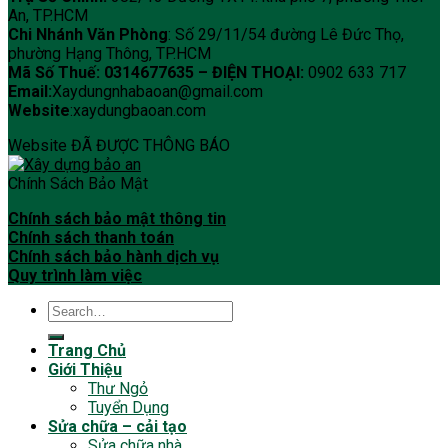
An, TP.HCM
Chi Nhánh Văn Phòng
: Số 29/11/54 đường Lê Đức Thọ,
phường Hạng Thông, TP.HCM
Mã Số Thuế: 0314677635 –
ĐIỆN THOẠI:
0902 633 717
Email:
Xaydungnhabaoan@gmail.com
Website
:xaydungbaoan.com
Website ĐÃ ĐƯỢC THÔNG BÁO
Chính Sách Bảo Mật
Chính sách bảo mật thông tin
Chính sách thanh toán
Chính sách bảo hành dịch vụ
Quy trình làm việc
Trang Chủ
Giới Thiệu
Thư Ngỏ
Tuyển Dụng
Sửa chữa – cải tạo
Sửa chữa nhà