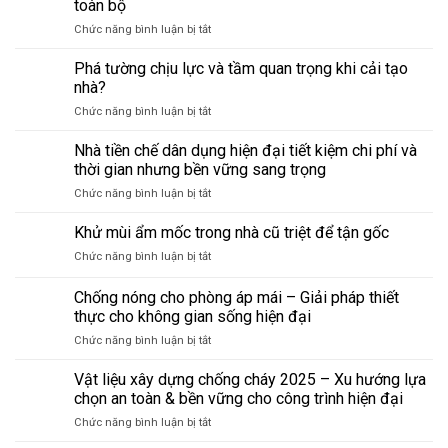
từ
hỏng
toàn bộ
trệt
kho
lớn,
ở
Chức năng bình luận bị tắt
–
thành
tiết
Cải
phong
phòng
kiệm
tạo
Phá tường chịu lực và tầm quan trọng khi cải tạo
thủy
làm
chi
trần
cho
nhà?
việc
phí
thấp
người
tại
ở
Chức năng bình luận bị tắt
và
lớn
nhà:
Phá
cách
tuổi:
Những
tường
Nhà tiền chế dân dụng hiện đại tiết kiệm chi phí và
nâng
Những
điều
chịu
trần
thời gian nhưng bền vững sang trọng
điều
cần
lực
mà
bắt
biết
ở
Chức năng bình luận bị tắt
và
không
buộc
trước
Nhà
tầm
đập
phải
khi
tiền
Khử mùi ẩm mốc trong nhà cũ triệt để tận gốc
quan
toàn
biết
sửa
chế
trọng
bộ
khi
ở
Chức năng bình luận bị tắt
dân
khi
sửa
Khử
dụng
cải
nhà
mùi
Chống nóng cho phòng áp mái – Giải pháp thiết
hiện
tạo
ẩm
đại
thực cho không gian sống hiện đại
nhà?
mốc
tiết
ở
Chức năng bình luận bị tắt
trong
kiệm
Chống
nhà
chi
nóng
cũ
Vật liệu xây dựng chống cháy 2025 – Xu hướng lựa
phí
cho
triệt
chọn an toàn & bền vững cho công trình hiện đại
và
phòng
để
thời
ở
Chức năng bình luận bị tắt
áp
tận
gian
Vật
mái
gốc
nhưng