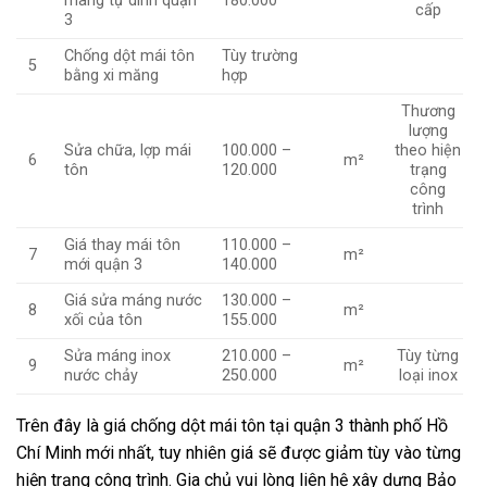
màng tự dính quận
180.000
cấp
3
Chống dột mái tôn
Tùy trường
5
bằng xi măng
hợp
Thương
lượng
Sửa chữa, lợp mái
100.000 –
theo hiện
6
m²
tôn
120.000
trạng
công
trình
Giá thay mái tôn
110.000 –
7
m²
mới quận 3
140.000
Giá sửa máng nước
130.000 –
8
m²
xối của tôn
155.000
Sửa máng inox
210.000 –
Tùy từng
9
m²
nước chảy
250.000
loại inox
Trên đây là giá chống dột mái tôn tại quận 3 thành phố Hồ
Chí Minh mới nhất, tuy nhiên giá sẽ được giảm tùy vào từng
hiện trạng công trình. Gia chủ vui lòng liên hệ xây dựng Bảo