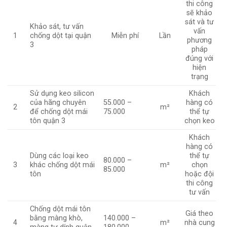
thi công
sẽ khảo
sát và tư
Khảo sát, tư vấn
vấn
1
chống dột tại quận
Miễn phí
Lần
phương
3
pháp
đúng với
hiện
trạng
Sử dụng keo silicon
Khách
của hãng chuyên
55.000 –
hàng có
2
m²
để chống dột mái
75.000
thể tự
tôn quận 3
chọn keo
Khách
hàng có
Dùng các loại keo
thể tự
80.000 –
3
khác chống dột mái
m²
chọn
85.000
tôn
hoặc đội
thi công
tư vấn
Chống dột mái tôn
Giá theo
bằng màng khò,
140.000 –
4
m²
nhà cung