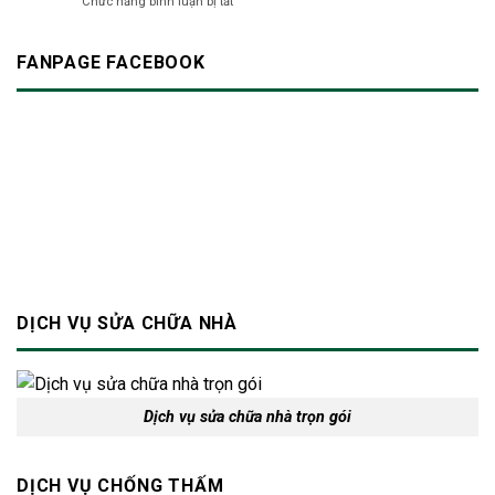
ở
Chức năng bình luận bị tắt
TP.HCM
để
Cải
|
không
tạo
Dịch
làm
cầu
FANPAGE FACEBOOK
vụ
phiền
thang
xây
hàng
cũ
dựng
xóm?
nâng
Bảo
tầm
An
thẩm
mỹ
và
an
toàn
cho
ngôi
nhà
DỊCH VỤ SỬA CHỮA NHÀ
Dịch vụ sửa chữa nhà trọn gói
DỊCH VỤ CHỐNG THẤM