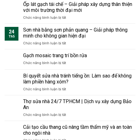
liệu
Ốp lát gạch tái chế – Giải pháp xây dựng thân thiện
–
bền
xây
Giải
với môi trường thời đại mới
vững
dựng
pháp
sang
ở
Chức năng bình luận bị tắt
chống
thiết
trọng
Ốp
cháy
thực
lát
Sơn nhà bằng sơn phản quang – Giải pháp thông
2025
cho
24
gạch
–
minh cho không gian hiện đại
không
Th5
tái
Xu
gian
ở
Chức năng bình luận bị tắt
chế
hướng
sống
Sơn
–
lựa
hiện
nhà
Gạch mosaic trang trí bồn rửa
Giải
chọn
đại
bằng
pháp
an
ở
Chức năng bình luận bị tắt
sơn
xây
toàn
Gạch
phản
dựng
&
mosaic
Bí quyết sửa nhà tránh tiếng ồn: Làm sao để không
quang
thân
bền
trang
–
làm phiền hàng xóm?
thiện
vững
trí
Giải
với
cho
ở
Chức năng bình luận bị tắt
bồn
pháp
môi
công
Bí
rửa
thông
trường
trình
quyết
Thợ sửa nhà 24/7 TP.HCM | Dịch vụ xây dựng Bảo
minh
thời
hiện
sửa
An
cho
đại
đại
nhà
không
mới
ở
Chức năng bình luận bị tắt
tránh
gian
Thợ
tiếng
hiện
sửa
Cải tạo cầu thang cũ nâng tầm thẩm mỹ và an toàn
ồn:
đại
nhà
Làm
cho ngôi nhà
24/7
sao