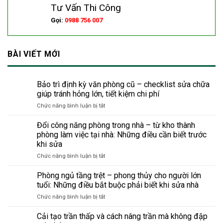
Tư Vấn Thi Công
Gọi:
0988 756 007
BÀI VIẾT MỚI
Bảo trì định kỳ văn phòng cũ – checklist sửa chữa
giúp tránh hỏng lớn, tiết kiệm chi phí
ở
Chức năng bình luận bị tắt
Bảo
trì
Đổi công năng phòng trong nhà – từ kho thành
định
phòng làm việc tại nhà: Những điều cần biết trước
kỳ
khi sửa
văn
ở
Chức năng bình luận bị tắt
phòng
Đổi
cũ
công
–
Phòng ngủ tầng trệt – phong thủy cho người lớn
năng
checklist
tuổi: Những điều bắt buộc phải biết khi sửa nhà
phòng
sửa
ở
Chức năng bình luận bị tắt
trong
chữa
Phòng
nhà
giúp
ngủ
Cải tạo trần thấp và cách nâng trần mà không đập
–
tránh
tầng