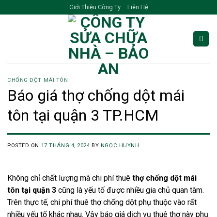
Skip
Giới Thiệu Công Ty
Liên Hệ
to
content
CHỐNG DỘT MÁI TÔN
Báo giá thợ chống dột mái
tôn tại quận 3 TP.HCM
POSTED ON
17 THÁNG 4, 2024
BY
NGỌC HUYNH
Không chỉ chất lượng mà chi phí thuê
thợ chống dột mái
tôn tại quận 3
cũng là yếu tố được nhiều gia chủ quan tâm.
Trên thực tế, chi phí thuê thợ chống dột phụ thuộc vào rất
nhiều yếu tố khác nhau. Vậy báo giá dịch vụ thuê thợ này phụ