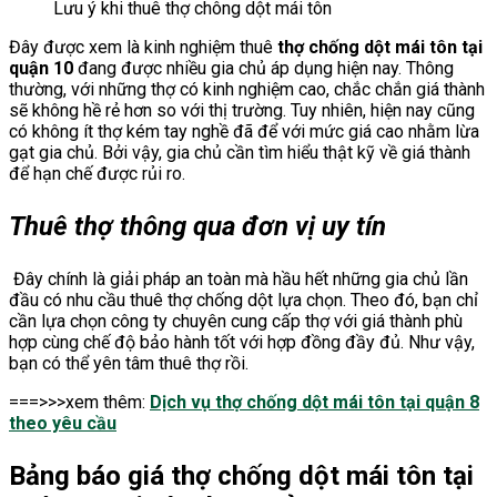
Lưu ý khi thuê thợ chông dột mái tôn
Đây được xem là kinh nghiệm thuê
thợ chống dột mái tôn tại
quận 10
đang được nhiều gia chủ áp dụng hiện nay. Thông
thường, với những thợ có kinh nghiệm cao, chắc chắn giá thành
sẽ không hề rẻ hơn so với thị trường. Tuy nhiên, hiện nay cũng
có không ít thợ kém tay nghề đã để với mức giá cao nhằm lừa
gạt gia chủ. Bởi vậy, gia chủ cần tìm hiểu thật kỹ về giá thành
để hạn chế được rủi ro.
Thuê thợ thông qua đơn vị uy tín
Đây chính là giải pháp an toàn mà hầu hết những gia chủ lần
đầu có nhu cầu thuê thợ chống dột lựa chọn. Theo đó, bạn chỉ
cần lựa chọn công ty chuyên cung cấp thợ với giá thành phù
hợp cùng chế độ bảo hành tốt với hợp đồng đầy đủ. Như vậy,
bạn có thể yên tâm thuê thợ rồi.
===>>>xem thêm:
Dịch vụ thợ chống dột mái tôn tại quận 8
theo yêu cầu
Bảng báo giá thợ chống dột mái tôn tại