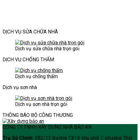
công
vụ
nâng
để
đại
không
trình
xây
tầm
không
mới
gian
hiện
dựng
thẩm
làm
hiện
đại
Bảo
mỹ
phiền
đại
An
và
hàng
DỊCH VỤ SỬA CHỮA NHÀ
an
xóm?
toàn
cho
Dịch vụ sửa chữa nhà trọn gói
ngôi
nhà
DỊCH VỤ CHỐNG THẤM
Dịch vụ chống thấm
Dịch vụ sơn nhà
Dịch vụ sơn nhà trọn gói
THÔNG BÁO BỘ CÔNG THƯƠNG
CÔNG TY TNHH XÂY DỰNG NHÀ BẢO AN
Trụ Sở Chính:
382/13 Đường TX14. khu phố 7, phường Thới