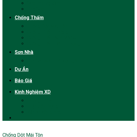
Sửa nhà vệ sinh
Thợ Sửa
Chống Thấm
Chống Dột Mái Tôn
Chống Thấm Tường
Chống Thấm Nhà Vệ Sinh
Chống Thấm Sân Thượng
Sơn Nhà
Dịch vụ sơn nhà trọn gói
Dự Án
Báo Giá
Kinh Nghiệm XD
Phong Thủy
Luật Xây Dựng
Vật tư xây dựng
Chống Dột Mái Tôn