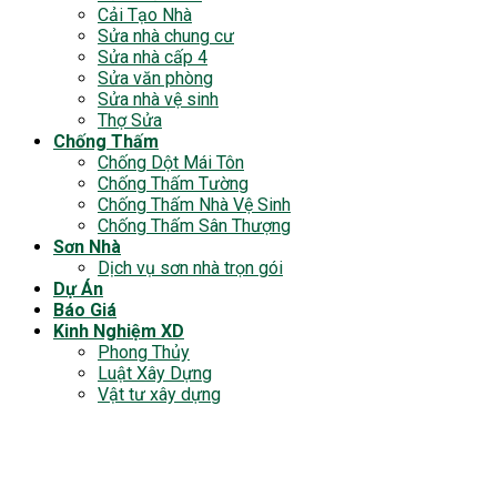
Cải Tạo Nhà
Sửa nhà chung cư
Sửa nhà cấp 4
Sửa văn phòng
Sửa nhà vệ sinh
Thợ Sửa
Chống Thấm
Chống Dột Mái Tôn
Chống Thấm Tường
Chống Thấm Nhà Vệ Sinh
Chống Thấm Sân Thượng
Sơn Nhà
Dịch vụ sơn nhà trọn gói
Dự Án
Báo Giá
Kinh Nghiệm XD
Phong Thủy
Luật Xây Dựng
Vật tư xây dựng