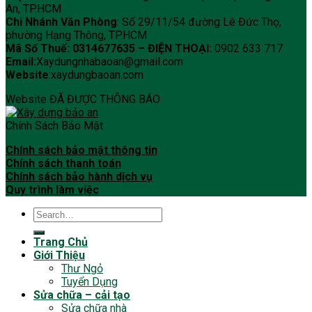
An, TP.HCM
Chi Nhánh Văn Phòng
: Số 29/11/54 đường Lê Đức Thọ,
phường Hạng Thông, TP.HCM
Mã Số Thuế: 0314677635 –
ĐIỆN THOẠI:
0902 633 717
Email:
Xaydungnhabaoan@gmail.com
Website
:xaydungbaoan.com
Website ĐÃ ĐƯỢC THÔNG BÁO
Chính Sách Bảo Mật
Chính sách bảo mật thông tin
Chính sách thanh toán
Chính sách bảo hành dịch vụ
Quy trình làm việc
Trang Chủ
Giới Thiệu
Thư Ngỏ
Tuyển Dụng
Sửa chữa – cải tạo
Sửa chữa nhà