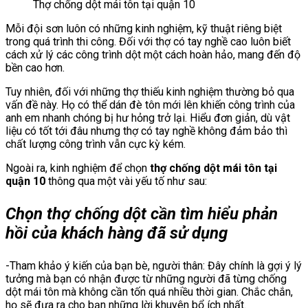
Thợ chống dột mái tôn tại quận 10
Mỗi đội sơn luôn có những kinh nghiệm, kỹ thuật riêng biệt
trong quá trình thi công. Đối với thợ có tay nghề cao luôn biết
cách xử lý các công trình dột một cách hoàn hảo, mang đến độ
bền cao hơn.
Tuy nhiên, đối với những thợ thiếu kinh nghiệm thường bỏ qua
vấn đề này. Họ có thể dán đè tôn mới lên khiến công trình của
anh em nhanh chóng bị hư hỏng trở lại. Hiểu đơn giản, dù vật
liệu có tốt tới đâu nhưng thợ có tay nghề không đảm bảo thì
chất lượng công trình vẫn cực kỳ kém.
Ngoài ra, kinh nghiệm để chọn
thợ chống dột mái tôn tại
quận 10
thông qua một vài yếu tố như sau:
Chọn thợ chống dột cần tìm hiểu phản
hồi của khách hàng đã sử dụng
-Tham khảo ý kiến của bạn bè, người thân: Đây chính là gợi ý lý
tưởng mà bạn có nhận được từ những người đã từng chống
dột mái tôn mà không cần tốn quá nhiều thời gian. Chắc chắn,
họ sẽ đưa ra cho bạn những lời khuyên bổ ích nhất.