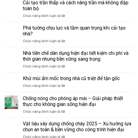
ngủ
Cải tạo trần thấp và cách nâng trần mà không đập
–
tránh
tầng
từ
hỏng
toàn bộ
trệt
kho
lớn,
ở
Chức năng bình luận bị tắt
–
thành
tiết
Cải
phong
phòng
kiệm
tạo
Phá tường chịu lực và tầm quan trọng khi cải tạo
thủy
làm
chi
trần
cho
nhà?
việc
phí
thấp
người
tại
ở
Chức năng bình luận bị tắt
và
lớn
nhà:
Phá
cách
tuổi:
Những
tường
Nhà tiền chế dân dụng hiện đại tiết kiệm chi phí và
nâng
Những
điều
chịu
trần
thời gian nhưng bền vững sang trọng
điều
cần
lực
mà
bắt
biết
ở
Chức năng bình luận bị tắt
và
không
buộc
trước
Nhà
tầm
đập
phải
khi
tiền
Khử mùi ẩm mốc trong nhà cũ triệt để tận gốc
quan
toàn
biết
sửa
chế
trọng
bộ
khi
ở
Chức năng bình luận bị tắt
dân
khi
sửa
Khử
dụng
cải
nhà
mùi
Chống nóng cho phòng áp mái – Giải pháp thiết
hiện
tạo
ẩm
đại
thực cho không gian sống hiện đại
nhà?
mốc
tiết
ở
Chức năng bình luận bị tắt
trong
kiệm
Chống
nhà
chi
nóng
cũ
Vật liệu xây dựng chống cháy 2025 – Xu hướng lựa
phí
cho
triệt
chọn an toàn & bền vững cho công trình hiện đại
và
phòng
để
thời
ở
Chức năng bình luận bị tắt
áp
tận