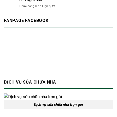
24/7
sao
ở
Chức năng bình luận bị tắt
TP.HCM
để
Cải
|
không
tạo
Dịch
làm
cầu
FANPAGE FACEBOOK
vụ
phiền
thang
xây
hàng
cũ
dựng
xóm?
nâng
Bảo
tầm
An
thẩm
mỹ
và
an
toàn
cho
ngôi
nhà
DỊCH VỤ SỬA CHỮA NHÀ
Dịch vụ sửa chữa nhà trọn gói