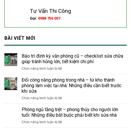
Tư Vấn Thi Công
Gọi:
0988 756 007
BÀI VIẾT MỚI
Bảo trì định kỳ văn phòng cũ – checklist sửa chữa
giúp tránh hỏng lớn, tiết kiệm chi phí
ở
Chức năng bình luận bị tắt
Bảo
trì
Đổi công năng phòng trong nhà – từ kho thành
định
phòng làm việc tại nhà: Những điều cần biết trước
kỳ
khi sửa
văn
ở
Chức năng bình luận bị tắt
phòng
Đổi
cũ
công
–
Phòng ngủ tầng trệt – phong thủy cho người lớn
năng
checklist
tuổi: Những điều bắt buộc phải biết khi sửa nhà
phòng
sửa
ở
Chức năng bình luận bị tắt
trong
chữa
Phòng
nhà
giúp