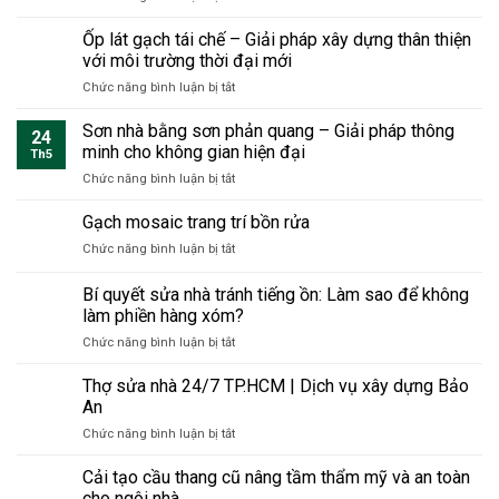
gian
Vật
mái
gốc
nhưng
liệu
Ốp lát gạch tái chế – Giải pháp xây dựng thân thiện
–
bền
xây
Giải
với môi trường thời đại mới
vững
dựng
pháp
sang
ở
Chức năng bình luận bị tắt
chống
thiết
trọng
Ốp
cháy
thực
lát
Sơn nhà bằng sơn phản quang – Giải pháp thông
2025
cho
24
gạch
–
minh cho không gian hiện đại
không
Th5
tái
Xu
gian
ở
Chức năng bình luận bị tắt
chế
hướng
sống
Sơn
–
lựa
hiện
nhà
Gạch mosaic trang trí bồn rửa
Giải
chọn
đại
bằng
pháp
an
ở
Chức năng bình luận bị tắt
sơn
xây
toàn
Gạch
phản
dựng
&
mosaic
Bí quyết sửa nhà tránh tiếng ồn: Làm sao để không
quang
thân
bền
trang
–
làm phiền hàng xóm?
thiện
vững
trí
Giải
với
cho
ở
Chức năng bình luận bị tắt
bồn
pháp
môi
công
Bí
rửa
thông
trường
trình
quyết
Thợ sửa nhà 24/7 TP.HCM | Dịch vụ xây dựng Bảo
minh
thời
hiện
sửa
An
cho
đại
đại
nhà
không
mới
ở
Chức năng bình luận bị tắt
tránh
gian
Thợ
tiếng
hiện
sửa
Cải tạo cầu thang cũ nâng tầm thẩm mỹ và an toàn
ồn:
đại
nhà
Làm
cho ngôi nhà