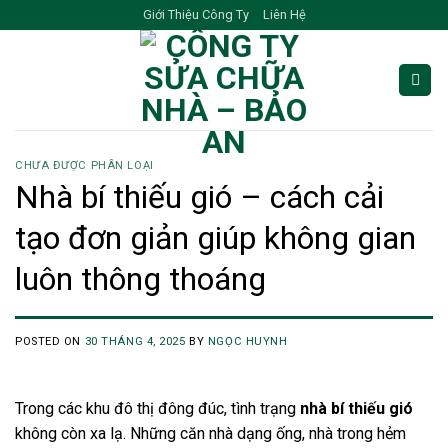
Skip
Giới Thiệu Công Ty
Liên Hệ
to
content
CHƯA ĐƯỢC PHÂN LOẠI
Nhà bí thiếu gió – cách cải
tạo đơn giản giúp không gian
luôn thông thoáng
POSTED ON
30 THÁNG 4, 2025
BY
NGỌC HUYNH
Trong các khu đô thị đông đúc, tình trạng
nhà bí thiếu gió
không còn xa lạ. Những căn nhà dạng ống, nhà trong hẻm