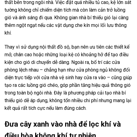
thất bên trong ngôi nhà. Việc đặt quá nhiều tủ cao, kệ lớn sát
tường không chỉ chiếm diện tích mà còn làm cản trở luồng
gió và ánh sáng đi qua. Không gian nhà bí thiếu gió lại càng
thêm ngột ngạt nếu các vật dụng che kín mọi lối lưu thông
khí.
Thay vì sử dụng nội thất đồ sộ, bạn nên ưu tiên các thiết kế
mở, chân cao hoặc những loại kệ có khoảng hở để tạo điều
kiện cho gió di chuyển dễ dàng. Ngoài ra, bố trí các cửa
phòng lệch nhau – chẳng hạn như cửa phòng ngủ không đối
diện trực tiếp với cửa nhà vệ sinh hay cửa ra vào – cũng giúp
tạo ra các luồng gió chéo, góp phần tăng hiệu quả thông gió
trong toàn bộ ngôi nhà. Đây là phương pháp cải tạo nhà bí
thiếu gió dễ áp dụng, không tốn nhiều chi phí nhưng mang lại
kết quả rất tích cực nếu làm đúng cách.
Đưa cây xanh vào nhà để lọc khí và
điều hòa không khí tự nhiên