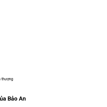
n thượng
của Bảo An