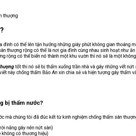
n thượng
g?
ia đình có thể lên tận hưởng những giây phút không gian thoáng m
 sân thượng rộng có thể là nơi gia đình cùng nhau sinh hoạt như ăn 
g rộng có thể biến nó thành một khu vườn thì nó sẽ là một không g
thượng
tốt thi nó sẽ bị thấm xuống trần nhà và gây những vết nứt
 viết này chống thấm Bảo An xin chia sẻ và hiện tượng gây thấm 
g bị thấm nước?
c mà chúng tôi đã đúc kết từ kinh nghiệm chống thấm sân thượng
rời nắng gây nên nứt sàn)
ẻ không có thương hiệu)