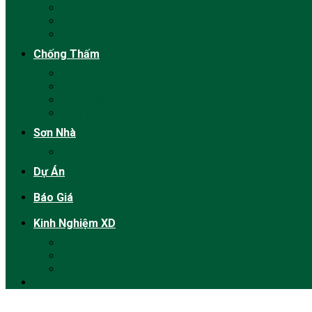
Sửa văn phòng
Sửa nhà vệ sinh
Thợ Sửa
Chống Thấm
Chống Dột Mái Tôn
Chống Thấm Tường
Chống Thấm Nhà Vệ Sinh
Chống Thấm Sân Thượng
Sơn Nhà
Dịch vụ sơn nhà trọn gói
Dự Án
Báo Giá
Kinh Nghiệm XD
Phong Thủy
Luật Xây Dựng
Vật tư xây dựng