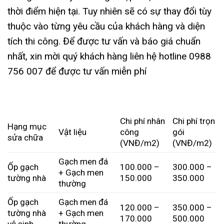
thời điểm hiện tại. Tuy nhiên sẽ có sự thay đổi tùy
thuộc vào từng yêu cầu của khách hàng và diện
tích thi công. Để được tư vấn và báo giá chuẩn
nhất, xin mời quý khách hàng liên hệ hotline 0988
756 007 để được tư vấn miễn phí
Chi phí nhân
Chi phí trọn
Hạng mục
Vật liệu
công
gói
sửa chữa
(VNĐ/m2)
(VNĐ/m2)
Gạch men đá
Ốp gạch
100.000 –
300.000 –
+ Gạch men
tường nhà
150.000
350.000
thường
Ốp gạch
Gạch men đá
120.000 –
350.000 –
tường nhà
+ Gạch men
170.000
500.000