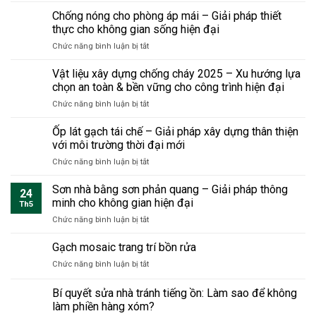
dụng
cải
nhà
mùi
Chống nóng cho phòng áp mái – Giải pháp thiết
hiện
tạo
ẩm
đại
thực cho không gian sống hiện đại
nhà?
mốc
tiết
ở
Chức năng bình luận bị tắt
trong
kiệm
Chống
nhà
chi
nóng
cũ
Vật liệu xây dựng chống cháy 2025 – Xu hướng lựa
phí
cho
triệt
chọn an toàn & bền vững cho công trình hiện đại
và
phòng
để
thời
ở
Chức năng bình luận bị tắt
áp
tận
gian
Vật
mái
gốc
nhưng
liệu
Ốp lát gạch tái chế – Giải pháp xây dựng thân thiện
–
bền
xây
Giải
với môi trường thời đại mới
vững
dựng
pháp
sang
ở
Chức năng bình luận bị tắt
chống
thiết
trọng
Ốp
cháy
thực
lát
Sơn nhà bằng sơn phản quang – Giải pháp thông
2025
cho
24
gạch
–
minh cho không gian hiện đại
không
Th5
tái
Xu
gian
ở
Chức năng bình luận bị tắt
chế
hướng
sống
Sơn
–
lựa
hiện
nhà
Gạch mosaic trang trí bồn rửa
Giải
chọn
đại
bằng
pháp
an
ở
Chức năng bình luận bị tắt
sơn
xây
toàn
Gạch
phản
dựng
&
mosaic
Bí quyết sửa nhà tránh tiếng ồn: Làm sao để không
quang
thân
bền
trang
–
làm phiền hàng xóm?
thiện
vững
trí
Giải