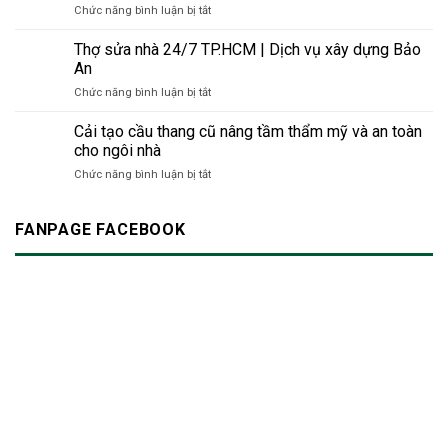
với
cho
ở
Chức năng bình luận bị tắt
bồn
pháp
môi
công
Bí
rửa
thông
trường
trình
quyết
Thợ sửa nhà 24/7 TP.HCM | Dịch vụ xây dựng Bảo
minh
thời
hiện
sửa
An
cho
đại
đại
nhà
không
mới
ở
Chức năng bình luận bị tắt
tránh
gian
Thợ
tiếng
hiện
sửa
Cải tạo cầu thang cũ nâng tầm thẩm mỹ và an toàn
ồn:
đại
nhà
Làm
cho ngôi nhà
24/7
sao
ở
Chức năng bình luận bị tắt
TP.HCM
để
Cải
|
không
tạo
Dịch
làm
cầu
FANPAGE FACEBOOK
vụ
phiền
thang
xây
hàng
cũ
dựng
xóm?
nâng
Bảo
tầm
An
thẩm
mỹ
và
an
toàn
cho
ngôi
nhà