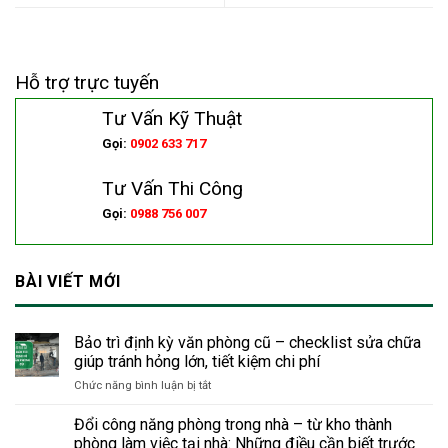
Hỗ trợ trực tuyến
Tư Vấn Kỹ Thuật
Gọi:
0902 633 717
Tư Vấn Thi Công
Gọi:
0988 756 007
BÀI VIẾT MỚI
Bảo trì định kỳ văn phòng cũ – checklist sửa chữa
giúp tránh hỏng lớn, tiết kiệm chi phí
ở
Chức năng bình luận bị tắt
Bảo
trì
Đổi công năng phòng trong nhà – từ kho thành
định
phòng làm việc tại nhà: Những điều cần biết trước