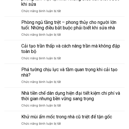
kỳ
khi sửa
văn
ở
Chức năng bình luận bị tắt
phòng
Đổi
cũ
công
–
Phòng ngủ tầng trệt – phong thủy cho người lớn
năng
checklist
tuổi: Những điều bắt buộc phải biết khi sửa nhà
phòng
sửa
ở
Chức năng bình luận bị tắt
trong
chữa
Phòng
nhà
giúp
ngủ
Cải tạo trần thấp và cách nâng trần mà không đập
–
tránh
tầng
từ
hỏng
toàn bộ
trệt
kho
lớn,
ở
Chức năng bình luận bị tắt
–
thành
tiết
Cải
phong
phòng
kiệm
tạo
Phá tường chịu lực và tầm quan trọng khi cải tạo
thủy
làm
chi
trần
cho
nhà?
việc
phí
thấp
người
tại
ở
Chức năng bình luận bị tắt
và
lớn
nhà:
Phá
cách
tuổi:
Những
tường
Nhà tiền chế dân dụng hiện đại tiết kiệm chi phí và
nâng
Những
điều
chịu
trần
thời gian nhưng bền vững sang trọng
điều
cần
lực
mà
bắt
biết
ở
Chức năng bình luận bị tắt
và
không
buộc
trước
Nhà
tầm
đập
phải
khi
tiền
Khử mùi ẩm mốc trong nhà cũ triệt để tận gốc
quan
toàn
biết
sửa
chế
trọng
bộ
khi
ở
Chức năng bình luận bị tắt
dân
khi
sửa
Khử