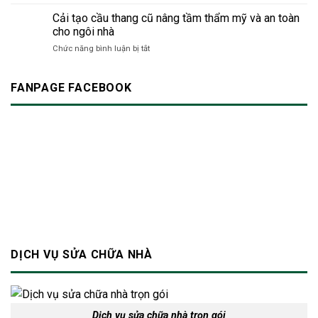
Thợ
tiếng
hiện
sửa
Cải tạo cầu thang cũ nâng tầm thẩm mỹ và an toàn
ồn:
đại
nhà
Làm
cho ngôi nhà
24/7
sao
ở
Chức năng bình luận bị tắt
TP.HCM
để
Cải
|
không
tạo
Dịch
làm
cầu
FANPAGE FACEBOOK
vụ
phiền
thang
xây
hàng
cũ
dựng
xóm?
nâng
Bảo
tầm
An
thẩm
mỹ
và
an
toàn
cho
ngôi
nhà
DỊCH VỤ SỬA CHỮA NHÀ
Dịch vụ sửa chữa nhà trọn gói