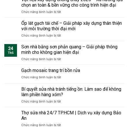
cho
triệt
chọn an toàn & bền vững cho công trình hiện đại
và
phòng
để
thời
ở
Chức năng bình luận bị tắt
áp
tận
gian
Vật
mái
gốc
nhưng
liệu
Ốp lát gạch tái chế – Giải pháp xây dựng thân thiện
–
bền
xây
Giải
với môi trường thời đại mới
vững
dựng
pháp
sang
ở
Chức năng bình luận bị tắt
chống
thiết
trọng
Ốp
cháy
thực
lát
Sơn nhà bằng sơn phản quang – Giải pháp thông
2025
cho
24
gạch
–
minh cho không gian hiện đại
không
Th5
tái
Xu
gian
ở
Chức năng bình luận bị tắt
chế
hướng
sống
Sơn
–
lựa
hiện
nhà
Gạch mosaic trang trí bồn rửa
Giải
chọn
đại
bằng
pháp
an
ở
Chức năng bình luận bị tắt
sơn
xây
toàn
Gạch
phản
dựng
&
mosaic
Bí quyết sửa nhà tránh tiếng ồn: Làm sao để không
quang
thân
bền
trang
–
làm phiền hàng xóm?
thiện
vững
trí
Giải
với
cho
ở
Chức năng bình luận bị tắt
bồn
pháp
môi
công
Bí
rửa
thông
trường
trình
quyết
Thợ sửa nhà 24/7 TP.HCM | Dịch vụ xây dựng Bảo
minh
thời
hiện
sửa
An
cho
đại
đại
nhà
không
mới
ở
Chức năng bình luận bị tắt
tránh
gian