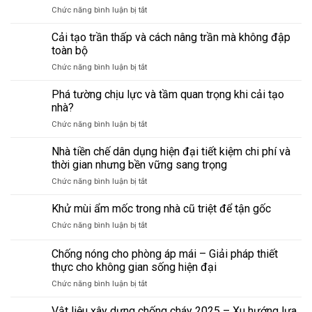
sửa
ở
Chức năng bình luận bị tắt
trong
chữa
Phòng
nhà
giúp
ngủ
Cải tạo trần thấp và cách nâng trần mà không đập
–
tránh
tầng
từ
hỏng
toàn bộ
trệt
kho
lớn,
ở
Chức năng bình luận bị tắt
–
thành
tiết
Cải
phong
phòng
kiệm
tạo
Phá tường chịu lực và tầm quan trọng khi cải tạo
thủy
làm
chi
trần
cho
nhà?
việc
phí
thấp
người
tại
ở
Chức năng bình luận bị tắt
và
lớn
nhà:
Phá
cách
tuổi:
Những
tường
Nhà tiền chế dân dụng hiện đại tiết kiệm chi phí và
nâng
Những
điều
chịu
trần
thời gian nhưng bền vững sang trọng
điều
cần
lực
mà
bắt
biết
ở
Chức năng bình luận bị tắt
và
không
buộc
trước
Nhà
tầm
đập
phải
khi
tiền
Khử mùi ẩm mốc trong nhà cũ triệt để tận gốc
quan
toàn
biết
sửa
chế
trọng
bộ
khi
ở
Chức năng bình luận bị tắt
dân
khi
sửa
Khử
dụng
cải
nhà
mùi
Chống nóng cho phòng áp mái – Giải pháp thiết
hiện
tạo
ẩm
đại
thực cho không gian sống hiện đại
nhà?
mốc
tiết
ở
Chức năng bình luận bị tắt
trong
kiệm
Chống
nhà
chi
nóng
cũ
Vật liệu xây dựng chống cháy 2025 – Xu hướng lựa
phí