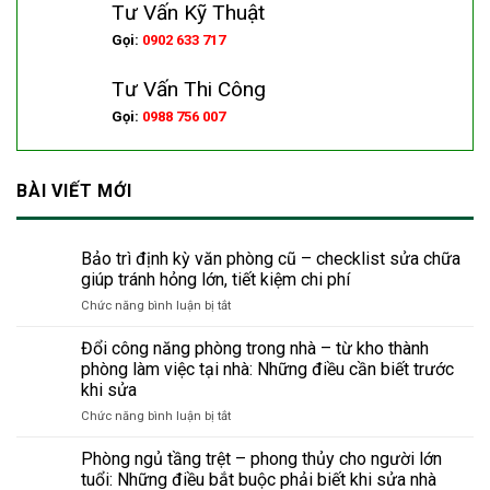
Tư Vấn Kỹ Thuật
Gọi:
0902 633 717
Tư Vấn Thi Công
Gọi:
0988 756 007
BÀI VIẾT MỚI
Bảo trì định kỳ văn phòng cũ – checklist sửa chữa
giúp tránh hỏng lớn, tiết kiệm chi phí
ở
Chức năng bình luận bị tắt
Bảo
trì
Đổi công năng phòng trong nhà – từ kho thành
định
phòng làm việc tại nhà: Những điều cần biết trước
kỳ
khi sửa
văn
ở
Chức năng bình luận bị tắt
phòng
Đổi
cũ
công
–
Phòng ngủ tầng trệt – phong thủy cho người lớn
năng
checklist
tuổi: Những điều bắt buộc phải biết khi sửa nhà
phòng