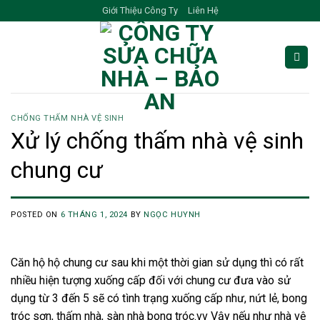
Skip
Giới Thiệu Công Ty
Liên Hệ
to
content
CHỐNG THẤM NHÀ VỆ SINH
Xử lý chống thấm nhà vệ sinh
chung cư
POSTED ON
6 THÁNG 1, 2024
BY
NGỌC HUYNH
Căn hộ hộ chung cư sau khi một thời gian sử dụng thì có rất
nhiều hiện tượng xuống cấp đối với chung cư đưa vào sử
dụng từ 3 đến 5 sẽ có tình trạng xuống cấp như, nứt lẻ, bong
tróc sơn, thấm nhà, sàn nhà bong tróc.vv Vậy nếu như nhà vệ