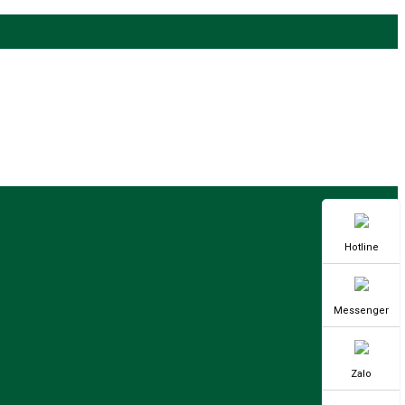
Hotline
Messenger
Zalo