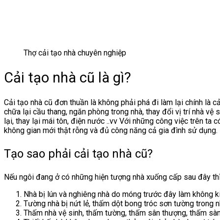
Thợ cải tạo nhà chuyên nghiệp
Cải tạo nhà cũ là gì?
Cải tạo nhà cũ đơn thuần là không phải phá đi làm lại chính là c
chữa lại cầu thang, ngăn phòng trong nhà, thay đổi vị trí nhà vệ
lại, thay lại mái tôn, điện nước ..vv Với những công việc trên ta c
không gian mới thật rỗng và đủ công năng cả gia đình sử dụng.
Tạo sao phải cải tạo nhà cũ?
Nếu ngôi đang ở có những hiện tượng nhà xuống cấp sau đây thì b
Nhà bị lún và nghiêng nhà do móng trước đây làm không k
Tường nhà bị nứt lẻ, thấm dột bong tróc sơn tường trong n
Thấm nhà vệ sinh, thấm tường, thấm sân thượng, thấm sà