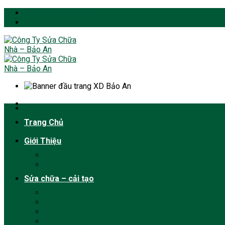
Skip
Giới Thiệu Công Ty
to
Liên Hệ
content
Trang Chủ
Giới Thiệu
Thư Ngỏ
Tuyển Dụng
Sửa chữa – cải tạo
Sửa chữa nhà
Cải Tạo Nhà
Sửa nhà chung cư
Sửa nhà cấp 4