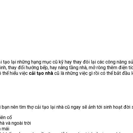
ải tạo lại những hạng mục cũ kỹ hay thay đôi lại các công năng sử
 sinh, thay đổi hướng bếp, hay nâng tầng nhà, mở rông thêm điện t
ó thể hiểu việc
cải tạo nhà
cũ là những việc gì rồi có thể bắt đầu 
ạn nên tìm thợ cải tạo lại nhà cũ ngay sẽ ảnh tới sinh hoạt đời 
iên cố
hà và ngoài trời
n mái