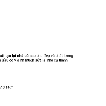
cải tạo lại nhà cũ
sao cho đẹp và chất lượng
ban đầu có ý định muốn sửa lại nhà cũ thành
như sau: