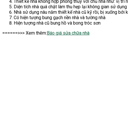
Thiết kế nhà không hợp phong thủy với chủ nhà như: vị trí nh
Diện tích nhà quá chật làm thu hẹp lại không gian sử dụng lạ
Nhà sử dụng nâu năm thiết kế nhà cũ kỹ rồi, bị xuống bởi 
Có hiện tượng bung gạch nền nhà và tường nhà
Hiện tượng nhà cũ bung hồ và bong tróc sơn
======>>> Xem thêm:
Báo giá sửa chữa nhà