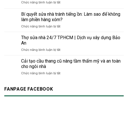
an
ở
Chức năng bình luận bị tắt
sơn
xây
toàn
Gạch
phản
dựng
&
mosaic
Bí quyết sửa nhà tránh tiếng ồn: Làm sao để không
quang
thân
bền
trang
–
làm phiền hàng xóm?
thiện
vững
trí
Giải
với
cho
ở
Chức năng bình luận bị tắt
bồn
pháp
môi
công
Bí
rửa
thông
trường
trình
quyết
Thợ sửa nhà 24/7 TP.HCM | Dịch vụ xây dựng Bảo
minh
thời
hiện
sửa
An
cho
đại
đại
nhà
không
mới
ở
Chức năng bình luận bị tắt
tránh
gian
Thợ
tiếng
hiện
sửa
Cải tạo cầu thang cũ nâng tầm thẩm mỹ và an toàn
ồn:
đại
nhà
Làm
cho ngôi nhà
24/7
sao
ở
Chức năng bình luận bị tắt
TP.HCM
để
Cải
|
không
tạo
Dịch
làm
cầu
FANPAGE FACEBOOK
vụ
phiền
thang
xây
hàng
cũ
dựng
xóm?
nâng
Bảo
tầm
An
thẩm
mỹ
và
an