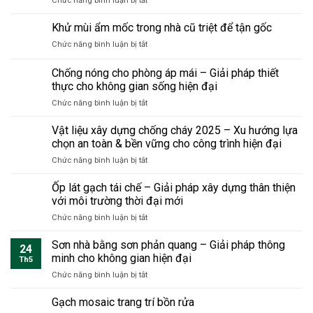
Chức năng bình luận bị tắt
và
không
buộc
trước
Nhà
tầm
đập
phải
khi
tiền
Khử mùi ẩm mốc trong nhà cũ triệt để tận gốc
quan
toàn
biết
sửa
chế
trọng
bộ
khi
ở
Chức năng bình luận bị tắt
dân
khi
sửa
Khử
dụng
cải
nhà
mùi
Chống nóng cho phòng áp mái – Giải pháp thiết
hiện
tạo
ẩm
đại
thực cho không gian sống hiện đại
nhà?
mốc
tiết
ở
Chức năng bình luận bị tắt
trong
kiệm
Chống
nhà
chi
nóng
cũ
Vật liệu xây dựng chống cháy 2025 – Xu hướng lựa
phí
cho
triệt
chọn an toàn & bền vững cho công trình hiện đại
và
phòng
để
thời
ở
Chức năng bình luận bị tắt
áp
tận
gian
Vật
mái
gốc
nhưng
liệu
Ốp lát gạch tái chế – Giải pháp xây dựng thân thiện
–
bền
xây
Giải
với môi trường thời đại mới
vững
dựng
pháp
sang
ở
Chức năng bình luận bị tắt
chống
thiết
trọng
Ốp
cháy
thực
lát
Sơn nhà bằng sơn phản quang – Giải pháp thông
2025
cho
24
gạch
–
minh cho không gian hiện đại
không
Th5
tái
Xu
gian
ở
Chức năng bình luận bị tắt
chế
hướng
sống
Sơn
–
lựa
hiện
nhà
Gạch mosaic trang trí bồn rửa
Giải
chọn
đại
bằng
pháp