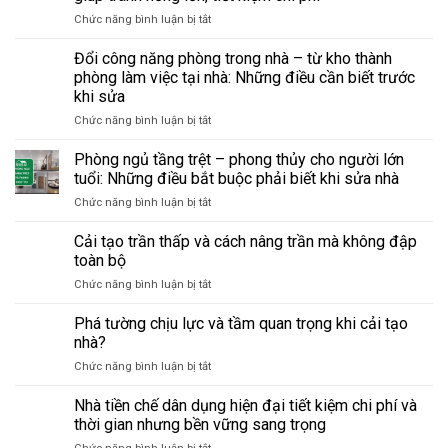
ở
Chức năng bình luận bị tắt
Bảo
trì
Đổi công năng phòng trong nhà – từ kho thành
định
phòng làm việc tại nhà: Những điều cần biết trước
kỳ
khi sửa
văn
ở
Chức năng bình luận bị tắt
phòng
Đổi
cũ
công
–
Phòng ngủ tầng trệt – phong thủy cho người lớn
năng
checklist
tuổi: Những điều bắt buộc phải biết khi sửa nhà
phòng
sửa
ở
Chức năng bình luận bị tắt
trong
chữa
Phòng
nhà
giúp
ngủ
Cải tạo trần thấp và cách nâng trần mà không đập
–
tránh
tầng
từ
hỏng
toàn bộ
trệt
kho
lớn,
ở
Chức năng bình luận bị tắt
–
thành
tiết
Cải
phong
phòng
kiệm
tạo
Phá tường chịu lực và tầm quan trọng khi cải tạo
thủy
làm
chi
trần
cho
nhà?
việc
phí
thấp
người
tại
ở
Chức năng bình luận bị tắt
và
lớn
nhà:
Phá
cách
tuổi:
Những
tường
Nhà tiền chế dân dụng hiện đại tiết kiệm chi phí và
nâng
Những
điều
chịu
trần
thời gian nhưng bền vững sang trọng
điều
cần
lực
mà
bắt
biết
ở