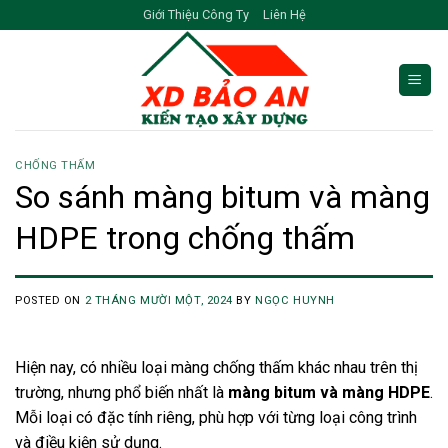
Skip
Giới Thiệu Công Ty
Liên Hệ
to
content
CHỐNG THẤM
So sánh màng bitum và màng
HDPE trong chống thấm
POSTED ON
2 THÁNG MƯỜI MỘT, 2024
BY
NGỌC HUYNH
Hiện nay, có nhiều loại màng chống thấm khác nhau trên thị
trường, nhưng phổ biến nhất là
màng bitum và màng HDPE
.
Mỗi loại có đặc tính riêng, phù hợp với từng loại công trình
và điều kiện sử dụng.