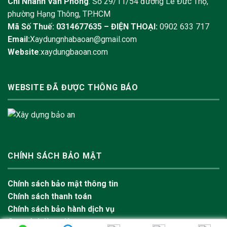
Chi Nhánh Văn Phòng
: Số 29/11/54 đường Lê Đức Thọ,
phường Hạng Thông, TP.HCM
Mã Số Thuế: 0314677635 –
ĐIỆN THOẠI:
0902 633 717
Email:
Xaydungnhabaoan@gmail.com
Website
:xaydungbaoan.com
WEBSITE ĐÃ ĐƯỢC THÔNG BÁO
CHÍNH SÁCH BẢO MẬT
Chính sách bảo mật thông tin
Chính sách thanh toán
Chính sách bảo hành dịch vụ
Quy trình làm việc