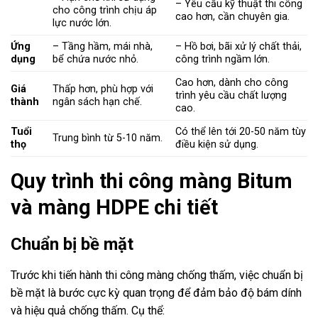
– Yêu cầu kỹ thuật thi công
cho công trình chịu áp
cao hơn, cần chuyên gia.
lực nước lớn.
Ứng
– Tầng hầm, mái nhà,
– Hồ bơi, bãi xử lý chất thải,
dụng
bể chứa nước nhỏ.
công trình ngầm lớn.
Cao hơn, dành cho công
Giá
Thấp hơn, phù hợp với
trình yêu cầu chất lượng
thành
ngân sách hạn chế.
cao.
Tuổi
Có thể lên tới 20-50 năm tùy
Trung bình từ 5-10 năm.
thọ
điều kiện sử dụng.
Quy trình thi công màng Bitum
và màng HDPE chi tiết
Chuẩn bị bề mặt
Trước khi tiến hành thi công màng chống thấm, việc chuẩn bị
bề mặt là bước cực kỳ quan trọng để đảm bảo độ bám dính
và hiệu quả chống thấm. Cụ thể: