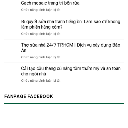
nhà
Gạch mosaic trang trí bồn rửa
Giải
chọn
đại
bằng
pháp
an
ở
Chức năng bình luận bị tắt
sơn
xây
toàn
Gạch
phản
dựng
&
mosaic
Bí quyết sửa nhà tránh tiếng ồn: Làm sao để không
quang
thân
bền
trang
–
làm phiền hàng xóm?
thiện
vững
trí
Giải
với
cho
ở
Chức năng bình luận bị tắt
bồn
pháp
môi
công
Bí
rửa
thông
trường
trình
quyết
Thợ sửa nhà 24/7 TP.HCM | Dịch vụ xây dựng Bảo
minh
thời
hiện
sửa
An
cho
đại
đại
nhà
không
mới
ở
Chức năng bình luận bị tắt
tránh
gian
Thợ
tiếng
hiện
sửa
Cải tạo cầu thang cũ nâng tầm thẩm mỹ và an toàn
ồn:
đại
nhà
Làm
cho ngôi nhà
24/7
sao
ở
Chức năng bình luận bị tắt
TP.HCM
để
Cải
|
không
tạo
Dịch
làm
cầu
FANPAGE FACEBOOK
vụ
phiền
thang
xây
hàng
cũ
dựng
xóm?
nâng
Bảo
tầm
An
thẩm
mỹ