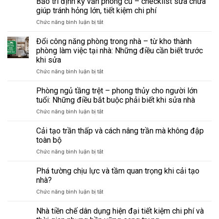
Bảo trì định kỳ văn phòng cũ – checklist sửa chữa
giúp tránh hỏng lớn, tiết kiệm chi phí
ở
Chức năng bình luận bị tắt
Bảo
trì
Đổi công năng phòng trong nhà – từ kho thành
định
phòng làm việc tại nhà: Những điều cần biết trước
kỳ
khi sửa
văn
ở
Chức năng bình luận bị tắt
phòng
Đổi
cũ
công
–
Phòng ngủ tầng trệt – phong thủy cho người lớn
năng
checklist
tuổi: Những điều bắt buộc phải biết khi sửa nhà
phòng
sửa
ở
Chức năng bình luận bị tắt
trong
chữa
Phòng
nhà
giúp
ngủ
Cải tạo trần thấp và cách nâng trần mà không đập
–
tránh
tầng
từ
hỏng
toàn bộ
trệt
kho
lớn,
ở
Chức năng bình luận bị tắt
–
thành
tiết
Cải
phong
phòng
kiệm
tạo
Phá tường chịu lực và tầm quan trọng khi cải tạo
thủy
làm
chi
trần
cho
nhà?
việc
phí
thấp
người
tại
ở
Chức năng bình luận bị tắt
và
lớn
nhà:
Phá
cách
tuổi:
Những
tường
Nhà tiền chế dân dụng hiện đại tiết kiệm chi phí và
nâng
Những
điều
chịu
trần