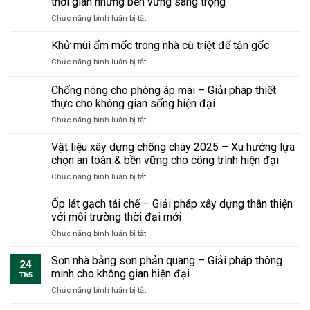
thời gian nhưng bền vững sang trọng
điều
cần
lực
mà
bắt
biết
ở
Chức năng bình luận bị tắt
và
không
buộc
trước
Nhà
tầm
đập
phải
khi
tiền
Khử mùi ẩm mốc trong nhà cũ triệt để tận gốc
quan
toàn
biết
sửa
chế
trọng
bộ
khi
ở
Chức năng bình luận bị tắt
dân
khi
sửa
Khử
dụng
cải
nhà
mùi
Chống nóng cho phòng áp mái – Giải pháp thiết
hiện
tạo
ẩm
đại
thực cho không gian sống hiện đại
nhà?
mốc
tiết
ở
Chức năng bình luận bị tắt
trong
kiệm
Chống
nhà
chi
nóng
cũ
Vật liệu xây dựng chống cháy 2025 – Xu hướng lựa
phí
cho
triệt
chọn an toàn & bền vững cho công trình hiện đại
và
phòng
để
thời
ở
Chức năng bình luận bị tắt
áp
tận
gian
Vật
mái
gốc
nhưng
liệu
Ốp lát gạch tái chế – Giải pháp xây dựng thân thiện
–
bền
xây
Giải
với môi trường thời đại mới
vững
dựng
pháp
sang
ở
Chức năng bình luận bị tắt
chống
thiết
trọng
Ốp
cháy
thực
lát
Sơn nhà bằng sơn phản quang – Giải pháp thông
2025
cho
24
gạch
–
minh cho không gian hiện đại
không
Th5
tái
Xu
gian
ở
Chức năng bình luận bị tắt
chế
hướng
sống
Sơn
–
lựa
hiện