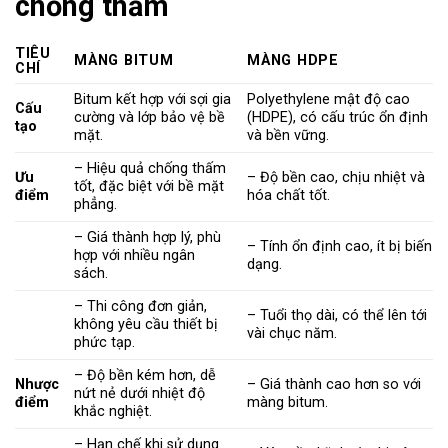
chống thấm
TIÊU
MÀNG BITUM
MÀNG HDPE
CHÍ
Bitum kết hợp với sợi gia
Polyethylene mật độ cao
Cấu
cường và lớp bảo vệ bề
(HDPE), có cấu trúc ổn định
tạo
mặt.
và bền vững.
– Hiệu quả chống thấm
Ưu
– Độ bền cao, chịu nhiệt và
tốt, đặc biệt với bề mặt
điểm
hóa chất tốt.
phẳng.
– Giá thành hợp lý, phù
– Tính ổn định cao, ít bị biến
hợp với nhiều ngân
dạng.
sách.
– Thi công đơn giản,
– Tuổi thọ dài, có thể lên tới
không yêu cầu thiết bị
vài chục năm.
phức tạp.
– Độ bền kém hơn, dễ
Nhược
– Giá thành cao hơn so với
nứt nẻ dưới nhiệt độ
điểm
màng bitum.
khắc nghiệt.
– Hạn chế khi sử dụng