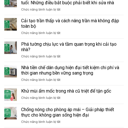
năng
checklist
tuổi: Những điều bắt buộc phải biết khi sửa nhà
phòng
sửa
ở
Chức năng bình luận bị tắt
trong
chữa
Phòng
nhà
giúp
ngủ
Cải tạo trần thấp và cách nâng trần mà không đập
–
tránh
tầng
từ
hỏng
toàn bộ
trệt
kho
lớn,
ở
Chức năng bình luận bị tắt
–
thành
tiết
Cải
phong
phòng
kiệm
tạo
Phá tường chịu lực và tầm quan trọng khi cải tạo
thủy
làm
chi
trần
cho
nhà?
việc
phí
thấp
người
tại
ở
Chức năng bình luận bị tắt
và
lớn
nhà:
Phá
cách
tuổi:
Những
tường
Nhà tiền chế dân dụng hiện đại tiết kiệm chi phí và
nâng
Những
điều
chịu
trần
thời gian nhưng bền vững sang trọng
điều
cần
lực
mà
bắt
biết
ở
Chức năng bình luận bị tắt
và
không
buộc
trước
Nhà
tầm
đập
phải
khi
tiền
Khử mùi ẩm mốc trong nhà cũ triệt để tận gốc
quan
toàn
biết
sửa
chế
trọng
bộ
khi
ở
Chức năng bình luận bị tắt
dân
khi
sửa
Khử
dụng
cải
nhà
mùi
Chống nóng cho phòng áp mái – Giải pháp thiết
hiện
tạo
ẩm
đại
thực cho không gian sống hiện đại
nhà?
mốc
tiết
ở
Chức năng bình luận bị tắt
trong
kiệm
Chống
nhà