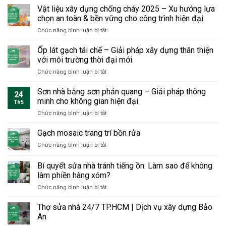
chi
nóng
cũ
Vật liệu xây dựng chống cháy 2025 – Xu hướng lựa
phí
cho
triệt
chọn an toàn & bền vững cho công trình hiện đại
và
phòng
để
thời
ở
Chức năng bình luận bị tắt
áp
tận
gian
Vật
mái
gốc
nhưng
liệu
Ốp lát gạch tái chế – Giải pháp xây dựng thân thiện
–
bền
xây
Giải
với môi trường thời đại mới
vững
dựng
pháp
sang
ở
Chức năng bình luận bị tắt
chống
thiết
trọng
Ốp
cháy
thực
lát
Sơn nhà bằng sơn phản quang – Giải pháp thông
2025
cho
24
gạch
–
minh cho không gian hiện đại
không
Th5
tái
Xu
gian
ở
Chức năng bình luận bị tắt
chế
hướng
sống
Sơn
–
lựa
hiện
nhà
Gạch mosaic trang trí bồn rửa
Giải
chọn
đại
bằng
pháp
an
ở
Chức năng bình luận bị tắt
sơn
xây
toàn
Gạch
phản
dựng
&
mosaic
Bí quyết sửa nhà tránh tiếng ồn: Làm sao để không
quang
thân
bền
trang
–
làm phiền hàng xóm?
thiện
vững
trí
Giải
với
cho
ở
Chức năng bình luận bị tắt
bồn
pháp
môi
công
Bí
rửa
thông
trường
trình
quyết
Thợ sửa nhà 24/7 TP.HCM | Dịch vụ xây dựng Bảo
minh
thời
hiện
sửa
An
cho
đại
đại
nhà
không
mới