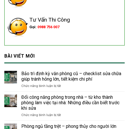
Tư Vấn Thi Công
Gọi:
0988 756 007
BÀI VIẾT MỚI
Bảo trì định kỳ văn phòng cũ – checklist sửa chữa
giúp tránh hỏng lớn, tiết kiệm chi phí
ở
Chức năng bình luận bị tắt
Bảo
trì
Đổi công năng phòng trong nhà – từ kho thành
định
phòng làm việc tại nhà: Những điều cần biết trước
kỳ
khi sửa
văn
ở
Chức năng bình luận bị tắt
phòng
Đổi
cũ
công
–
Phòng ngủ tầng trệt – phong thủy cho người lớn