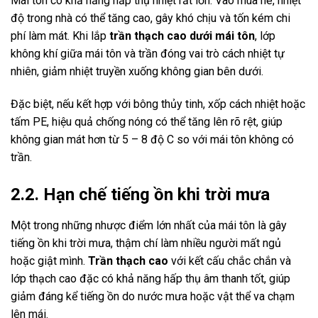
Mái tôn có khả năng hấp thụ nhiệt rất lớn. Vào mùa hè, nhiệt
độ trong nhà có thể tăng cao, gây khó chịu và tốn kém chi
phí làm mát. Khi lắp
trần thạch cao dưới mái tôn
, lớp
không khí giữa mái tôn và trần đóng vai trò cách nhiệt tự
nhiên, giảm nhiệt truyền xuống không gian bên dưới.
Đặc biệt, nếu kết hợp với bông thủy tinh, xốp cách nhiệt hoặc
tấm PE, hiệu quả chống nóng có thể tăng lên rõ rệt, giúp
không gian mát hơn từ 5 – 8 độ C so với mái tôn không có
trần.
2.2. Hạn chế tiếng ồn khi trời mưa
Một trong những nhược điểm lớn nhất của mái tôn là gây
tiếng ồn khi trời mưa, thậm chí làm nhiều người mất ngủ
hoặc giật mình.
Trần thạch cao
với kết cấu chắc chắn và
lớp thạch cao đặc có khả năng hấp thụ âm thanh tốt, giúp
giảm đáng kể tiếng ồn do nước mưa hoặc vật thể va chạm
lên mái.