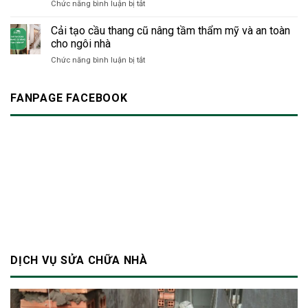
ở
Chức năng bình luận bị tắt
tránh
gian
Thợ
tiếng
hiện
sửa
Cải tạo cầu thang cũ nâng tầm thẩm mỹ và an toàn
ồn:
đại
nhà
Làm
cho ngôi nhà
24/7
sao
ở
Chức năng bình luận bị tắt
TP.HCM
để
Cải
|
không
tạo
Dịch
làm
cầu
FANPAGE FACEBOOK
vụ
phiền
thang
xây
hàng
cũ
dựng
xóm?
nâng
Bảo
tầm
An
thẩm
mỹ
và
an
toàn
cho
ngôi
nhà
DỊCH VỤ SỬA CHỮA NHÀ