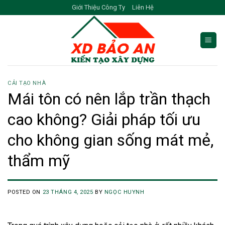
Skip
Giới Thiệu Công Ty
Liên Hệ
to
content
CẢI TẠO NHÀ
Mái tôn có nên lắp trần thạch
cao không? Giải pháp tối ưu
cho không gian sống mát mẻ,
thẩm mỹ
POSTED ON
23 THÁNG 4, 2025
BY
NGỌC HUYNH