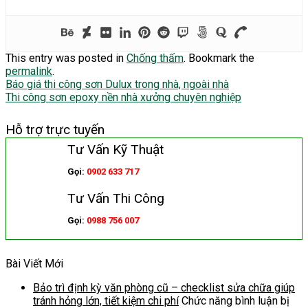
This entry was posted in
Chống thấm
. Bookmark the
permalink
.
Báo giá thi công sơn Dulux trong nhà, ngoài nhà
Thi công sơn epoxy nền nhà xưởng chuyên nghiệp
Hỗ trợ trực tuyến
Tư Vấn Kỹ Thuật
Gọi:
0902 633 717
Tư Vấn Thi Công
Gọi:
0988 756 007
Bài Viết Mới
Bảo trì định kỳ văn phòng cũ – checklist sửa chữa giúp
tránh hỏng lớn, tiết kiệm chi phí
Chức năng bình luận bị