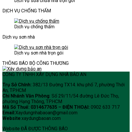
Dịch vụ sửa chữa nhà trọn gói
ngôi
nhà
DỊCH VỤ CHỐNG THẤM
Dịch vụ chống thấm
Dịch vụ sơn nhà
Dịch vụ sơn nhà trọn gói
THÔNG BÁO BỘ CÔNG THƯƠNG
CÔNG TY TNHH XÂY DỰNG NHÀ BẢO AN
Trụ Sở Chính:
382/13 Đường TX14. khu phố 7, phường Thới
An, TP.HCM
Chi Nhánh Văn Phòng
: Số 29/11/54 đường Lê Đức Thọ,
phường Hạng Thông, TP.HCM
Mã Số Thuế: 0314677635 –
ĐIỆN THOẠI:
0902 633 717
Email:
Xaydungnhabaoan@gmail.com
Website
:xaydungbaoan.com
Website ĐÃ ĐƯỢC THÔNG BÁO