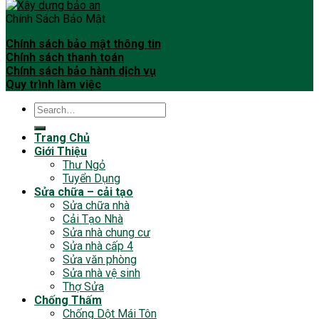
Chính Sách Bảo Mật
Chính sách bảo mật thông tin
Chính sách thanh toán
Chính sách bảo hành dịch vụ
Quy trình làm việc
Trang Chủ
Giới Thiệu
Thư Ngỏ
Tuyển Dụng
Sửa chữa – cải tạo
Sửa chữa nhà
Cải Tạo Nhà
Sửa nhà chung cư
Sửa nhà cấp 4
Sửa văn phòng
Sửa nhà vệ sinh
Thợ Sửa
Chống Thấm
Chống Dột Mái Tôn