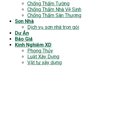
Chống Thấm Tường
Chống Thấm Nhà Vệ Sinh
Chống Thấm Sân Thượng
Sơn Nhà
Dịch vụ sơn nhà trọn gói
Dự Án
Báo Giá
Kinh Nghiệm XD
Phong Thủy
Luật Xây Dựng
Vật tư xây dựng