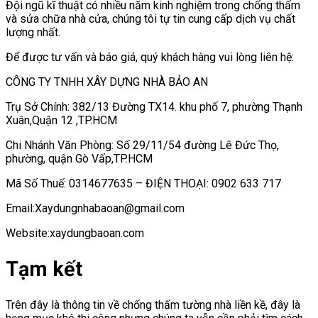
Đội ngũ kĩ thuật có nhiều năm kinh nghiệm trong chống thấm
và sửa chữa nhà cửa, chúng tôi tự tin cung cấp dịch vụ chất
lượng nhất.
Để được tư vấn và báo giá, quý khách hàng vui lòng liên hệ:
CÔNG TY TNHH XÂY DỰNG NHÀ BẢO AN
Trụ Sở Chính: 382/13 Đường TX14. khu phố 7, phường Thạnh
Xuân,Quận 12 ,TP.HCM
Chi Nhánh Văn Phòng: Số 29/11/54 đường Lê Đức Thọ,
phường, quận Gò Vấp,TP.HCM
Mã Số Thuế: 0314677635 – ĐIỆN THOẠI: 0902 633 717
Email:Xaydungnhabaoan@gmail.com
Website:xaydungbaoan.com
Tạm kết
Trên đây là thông tin về chống thấm tường nhà liền kề, đây là