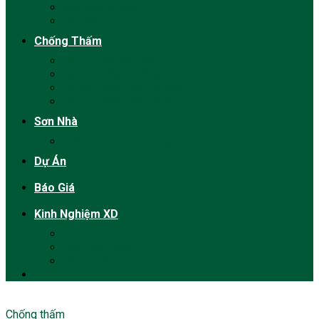
Sửa nhà vệ sinh
Thợ Sửa
Chống Thấm
Chống Dột Mái Tôn
Chống Thấm Tường
Chống Thấm Nhà Vệ Sinh
Chống Thấm Sân Thượng
Sơn Nhà
Dịch vụ sơn nhà trọn gói
Dự Án
Báo Giá
Kinh Nghiệm XD
Phong Thủy
Luật Xây Dựng
Vật tư xây dựng
Chống thấm