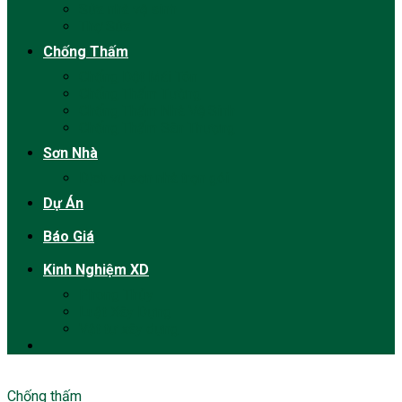
Sửa nhà vệ sinh
Thợ Sửa
Chống Thấm
Chống Dột Mái Tôn
Chống Thấm Tường
Chống Thấm Nhà Vệ Sinh
Chống Thấm Sân Thượng
Sơn Nhà
Dịch vụ sơn nhà trọn gói
Dự Án
Báo Giá
Kinh Nghiệm XD
Phong Thủy
Luật Xây Dựng
Vật tư xây dựng
Chống thấm