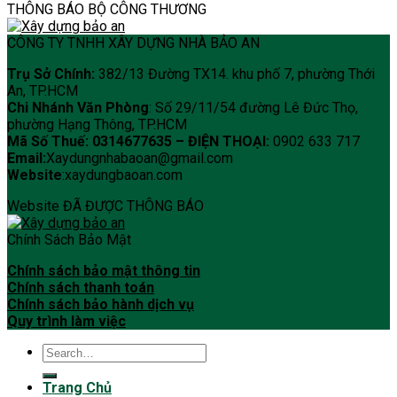
THÔNG BÁO BỘ CÔNG THƯƠNG
CÔNG TY TNHH XÂY DỰNG NHÀ BẢO AN
Trụ Sở Chính:
382/13 Đường TX14. khu phố 7, phường Thới
An, TP.HCM
Chi Nhánh Văn Phòng
: Số 29/11/54 đường Lê Đức Thọ,
phường Hạng Thông, TP.HCM
Mã Số Thuế: 0314677635 –
ĐIỆN THOẠI:
0902 633 717
Email:
Xaydungnhabaoan@gmail.com
Website
:xaydungbaoan.com
Website ĐÃ ĐƯỢC THÔNG BÁO
Chính Sách Bảo Mật
Chính sách bảo mật thông tin
Chính sách thanh toán
Chính sách bảo hành dịch vụ
Quy trình làm việc
Trang Chủ