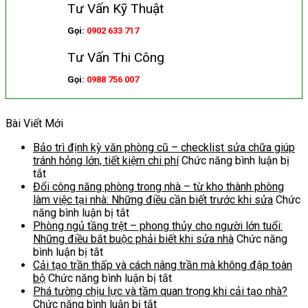
Tư Vấn Kỹ Thuật
Gọi:
0902 633 717
Tư Vấn Thi Công
Gọi:
0988 756 007
Bài Viết Mới
Bảo trì định kỳ văn phòng cũ – checklist sửa chữa giúp
tránh hỏng lớn, tiết kiệm chi phí
Chức năng bình luận bị
ở
tắt
Bảo
Đổi công năng phòng trong nhà – từ kho thành phòng
trì
làm việc tại nhà: Những điều cần biết trước khi sửa
Chức
định
ở
năng bình luận bị tắt
kỳ
Đổi
Phòng ngủ tầng trệt – phong thủy cho người lớn tuổi:
văn
công
Những điều bắt buộc phải biết khi sửa nhà
Chức năng
phòng
ở
năng
bình luận bị tắt
cũ
Phòng
phòng
Cải tạo trần thấp và cách nâng trần mà không đập toàn
–
ngủ
trong
ở
bộ
Chức năng bình luận bị tắt
checklist
tầng
nhà
Cải
Phá tường chịu lực và tầm quan trọng khi cải tạo nhà?
sửa
trệt
–
ở
tạo
Chức năng bình luận bị tắt