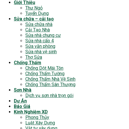
Giới Thiệu
Thư Ngỏ
Tuyển Dụng
Sửa chữa – cải tạo
Sửa chữa nhà
Cải Tạo Nhà
Sửa nhà chung cư
Sửa nhà cấp 4
Sửa văn phòng
Sửa nhà vệ sinh
Thợ Sửa
Chống Thấm
Chống Dột Mái Tôn
Chống Thấm Tường
Chống Thấm Nhà Vệ Sinh
Chống Thấm Sân Thượng
Sơn Nhà
Dịch vụ sơn nhà trọn gói
Dự Án
Báo Giá
Kinh Nghiệm XD
Phong Thủy
Luật Xây Dựng
Vật tư xây dựng