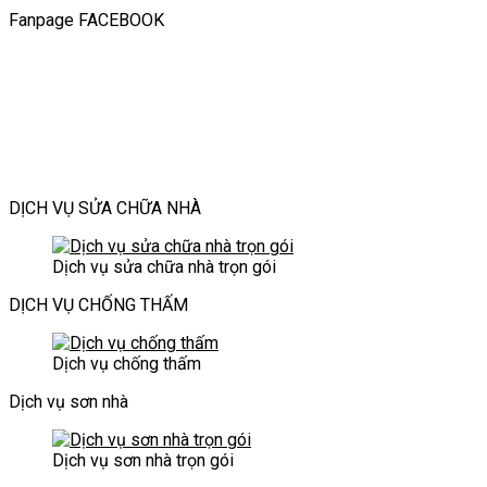
toàn
nhà
Cải
tránh
thiện
Giải
đại
Fanpage FACEBOOK
&
24/7
tạo
tiếng
với
pháp
bền
TP.HCM
cầu
ồn:
môi
thông
vững
|
thang
Làm
trường
minh
cho
Dịch
cũ
sao
thời
cho
công
vụ
nâng
để
đại
không
trình
xây
tầm
không
mới
gian
hiện
dựng
thẩm
làm
hiện
đại
Bảo
mỹ
phiền
đại
An
và
hàng
DỊCH VỤ SỬA CHỮA NHÀ
an
xóm?
toàn
cho
Dịch vụ sửa chữa nhà trọn gói
ngôi
nhà
DỊCH VỤ CHỐNG THẤM
Dịch vụ chống thấm
Dịch vụ sơn nhà
Dịch vụ sơn nhà trọn gói