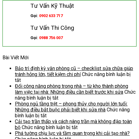
Tư Vấn Kỹ Thuật
Gọi:
0902 633 717
Tư Vấn Thi Công
Gọi:
0988 756 007
Bài Viết Mới
Bảo trì định kỳ văn phòng cũ – checklist sửa chữa giúp
tránh hỏng lớn, tiết kiệm chi phí
Chức năng bình luận bị
ở
tắt
Bảo
Đổi công năng phòng trong nhà – từ kho thành phòng
trì
làm việc tại nhà: Những điều cần biết trước khi sửa
Chức
định
ở
năng bình luận bị tắt
kỳ
Đổi
Phòng ngủ tầng trệt – phong thủy cho người lớn tuổi:
văn
công
Những điều bắt buộc phải biết khi sửa nhà
Chức năng
phòng
ở
năng
bình luận bị tắt
cũ
Phòng
phòng
Cải tạo trần thấp và cách nâng trần mà không đập toàn
–
ngủ
trong
ở
bộ
Chức năng bình luận bị tắt
checklist
tầng
nhà
Cải
Phá tường chịu lực và tầm quan trọng khi cải tạo nhà?
sửa
trệt
–
ở
tạo