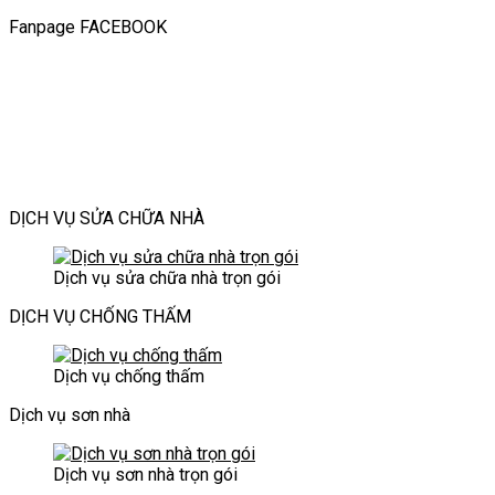
toàn
nhà
Cải
tránh
thiện
Giải
đại
Fanpage FACEBOOK
&
24/7
tạo
tiếng
với
pháp
bền
TP.HCM
cầu
ồn:
môi
thông
vững
|
thang
Làm
trường
minh
cho
Dịch
cũ
sao
thời
cho
công
vụ
nâng
để
đại
không
trình
xây
tầm
không
mới
gian
hiện
dựng
thẩm
làm
hiện
đại
Bảo
mỹ
phiền
đại
An
và
hàng
DỊCH VỤ SỬA CHỮA NHÀ
an
xóm?
toàn
cho
Dịch vụ sửa chữa nhà trọn gói
ngôi
nhà
DỊCH VỤ CHỐNG THẤM
Dịch vụ chống thấm
Dịch vụ sơn nhà
Dịch vụ sơn nhà trọn gói