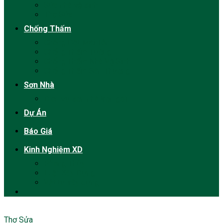
Sửa nhà vệ sinh
Thợ Sửa
Chống Thấm
Chống Dột Mái Tôn
Chống Thấm Tường
Chống Thấm Nhà Vệ Sinh
Chống Thấm Sân Thượng
Sơn Nhà
Dịch vụ sơn nhà trọn gói
Dự Án
Báo Giá
Kinh Nghiệm XD
Phong Thủy
Luật Xây Dựng
Vật tư xây dựng
Thợ Sửa