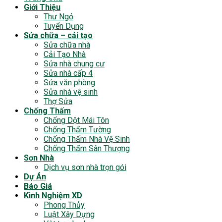
Giới Thiệu
Thư Ngỏ
Tuyển Dụng
Sửa chữa – cải tạo
Sửa chữa nhà
Cải Tạo Nhà
Sửa nhà chung cư
Sửa nhà cấp 4
Sửa văn phòng
Sửa nhà vệ sinh
Thợ Sửa
Chống Thấm
Chống Dột Mái Tôn
Chống Thấm Tường
Chống Thấm Nhà Vệ Sinh
Chống Thấm Sân Thượng
Sơn Nhà
Dịch vụ sơn nhà trọn gói
Dự Án
Báo Giá
Kinh Nghiệm XD
Phong Thủy
Luật Xây Dựng