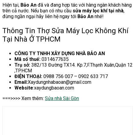
Hiện tại,
Bảo An
đã và đang hợp tác với hàng ngàn khách hàng
trên cả nước. Nếu bạn có nhu cầu
sửa máy lọc khí tại nhà
,
đừng ngần ngại hãy liên hệ ngay tới
Bảo An
nhé!
Thông Tin Thợ Sửa Máy Lọc Không Khí
Tại Nhà Ở TPHCM
CÔNG TY TNHH XÂY DỰNG NHÀ BẢO AN
Mã số thuế:
0314677635
Trụ sở:
382/13 Đường TX14. Kp.7,F.Thạnh Xuân,Quận 12
,TP.HCM
ĐIỆN THOẠI:
0988 756 007 – 0902 633 717
Email:
Xaydungnhabaoan@gmail.com
Website
:xaydungbaoan.com
===>>>> Xem thêm:
Sửa nhà Sài Gòn