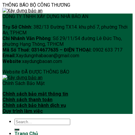
THÔNG BÁO BỘ CÔNG THƯƠNG
CÔNG TY TNHH XÂY DỰNG NHÀ BẢO AN
Trụ Sở Chính:
382/13 Đường TX14. khu phố 7, phường Thới
An, TP.HCM
Chi Nhánh Văn Phòng
: Số 29/11/54 đường Lê Đức Thọ,
phường Hạng Thông, TP.HCM
Mã Số Thuế: 0314677635 –
ĐIỆN THOẠI:
0902 633 717
Email:
Xaydungnhabaoan@gmail.com
Website
:xaydungbaoan.com
Website ĐÃ ĐƯỢC THÔNG BÁO
Chính Sách Bảo Mật
Chính sách bảo mật thông tin
Chính sách thanh toán
Chính sách bảo hành dịch vụ
Quy trình làm việc
Trang Chủ