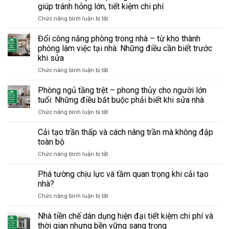
giúp tránh hỏng lớn, tiết kiệm chi phí
ở
Chức năng bình luận bị tắt
Bảo
trì
Đổi công năng phòng trong nhà – từ kho thành
định
phòng làm việc tại nhà: Những điều cần biết trước
kỳ
khi sửa
văn
ở
Chức năng bình luận bị tắt
phòng
Đổi
cũ
công
–
Phòng ngủ tầng trệt – phong thủy cho người lớn
năng
checklist
tuổi: Những điều bắt buộc phải biết khi sửa nhà
phòng
sửa
ở
Chức năng bình luận bị tắt
trong
chữa
Phòng
nhà
giúp
ngủ
Cải tạo trần thấp và cách nâng trần mà không đập
–
tránh
tầng
từ
hỏng
toàn bộ
trệt
kho
lớn,
ở
Chức năng bình luận bị tắt
–
thành
tiết
Cải
phong
phòng
kiệm
tạo
Phá tường chịu lực và tầm quan trọng khi cải tạo
thủy
làm
chi
trần
cho
nhà?
việc
phí
thấp
người
tại
ở
Chức năng bình luận bị tắt
và
lớn
nhà:
Phá
cách
tuổi:
Những
tường
Nhà tiền chế dân dụng hiện đại tiết kiệm chi phí và
nâng
Những
điều
chịu
trần
thời gian nhưng bền vững sang trọng
điều
cần