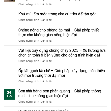
lực
mà
bắt
biết
ở
Chức năng bình luận bị tắt
và
không
buộc
trước
Nhà
tầm
đập
phải
khi
tiền
Khử mùi ẩm mốc trong nhà cũ triệt để tận gốc
quan
toàn
biết
sửa
chế
trọng
bộ
khi
ở
Chức năng bình luận bị tắt
dân
khi
sửa
Khử
dụng
cải
nhà
mùi
Chống nóng cho phòng áp mái – Giải pháp thiết
hiện
tạo
ẩm
đại
thực cho không gian sống hiện đại
nhà?
mốc
tiết
ở
Chức năng bình luận bị tắt
trong
kiệm
Chống
nhà
chi
nóng
cũ
Vật liệu xây dựng chống cháy 2025 – Xu hướng lựa
phí
cho
triệt
chọn an toàn & bền vững cho công trình hiện đại
và
phòng
để
thời
ở
Chức năng bình luận bị tắt
áp
tận
gian
Vật
mái
gốc
nhưng
liệu
Ốp lát gạch tái chế – Giải pháp xây dựng thân thiện
–
bền
xây
Giải
với môi trường thời đại mới
vững
dựng
pháp
sang
ở
Chức năng bình luận bị tắt
chống
thiết
trọng
Ốp
cháy
thực
lát
Sơn nhà bằng sơn phản quang – Giải pháp thông
2025
cho
24
gạch
–
minh cho không gian hiện đại
không
Th5
tái
Xu
gian
ở
Chức năng bình luận bị tắt
chế
hướng
sống
Sơn
–
lựa
hiện
nhà
Giải