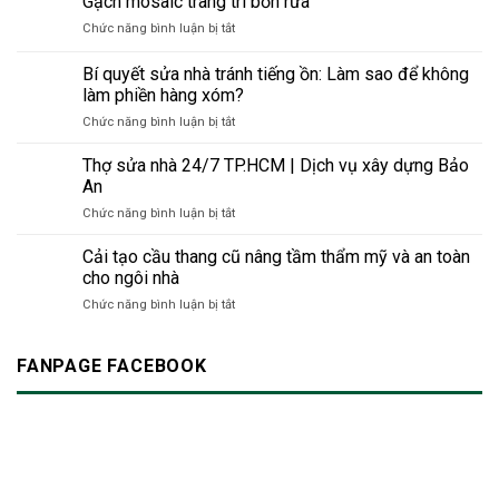
Gạch mosaic trang trí bồn rửa
chọn
đại
bằng
pháp
an
ở
Chức năng bình luận bị tắt
sơn
xây
toàn
Gạch
phản
dựng
&
mosaic
Bí quyết sửa nhà tránh tiếng ồn: Làm sao để không
quang
thân
bền
trang
–
làm phiền hàng xóm?
thiện
vững
trí
Giải
với
cho
ở
Chức năng bình luận bị tắt
bồn
pháp
môi
công
Bí
rửa
thông
trường
trình
quyết
Thợ sửa nhà 24/7 TP.HCM | Dịch vụ xây dựng Bảo
minh
thời
hiện
sửa
An
cho
đại
đại
nhà
không
mới
ở
Chức năng bình luận bị tắt
tránh
gian
Thợ
tiếng
hiện
sửa
Cải tạo cầu thang cũ nâng tầm thẩm mỹ và an toàn
ồn:
đại
nhà
Làm
cho ngôi nhà
24/7
sao
ở
Chức năng bình luận bị tắt
TP.HCM
để
Cải
|
không
tạo
Dịch
làm
cầu
FANPAGE FACEBOOK
vụ
phiền
thang
xây
hàng
cũ
dựng
xóm?
nâng
Bảo
tầm
An
thẩm
mỹ
và