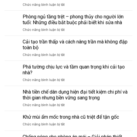
ở
Chức năng bình luận bị tắt
phòng
Đổi
cũ
công
–
Phòng ngủ tầng trệt – phong thủy cho người lớn
năng
checklist
tuổi: Những điều bắt buộc phải biết khi sửa nhà
phòng
sửa
ở
Chức năng bình luận bị tắt
trong
chữa
Phòng
nhà
giúp
ngủ
Cải tạo trần thấp và cách nâng trần mà không đập
–
tránh
tầng
từ
hỏng
toàn bộ
trệt
kho
lớn,
ở
Chức năng bình luận bị tắt
–
thành
tiết
Cải
phong
phòng
kiệm
tạo
Phá tường chịu lực và tầm quan trọng khi cải tạo
thủy
làm
chi
trần
cho
nhà?
việc
phí
thấp
người
tại
ở
Chức năng bình luận bị tắt
và
lớn
nhà:
Phá
cách
tuổi:
Những
tường
Nhà tiền chế dân dụng hiện đại tiết kiệm chi phí và
nâng
Những
điều
chịu
trần
thời gian nhưng bền vững sang trọng
điều
cần
lực
mà
bắt
biết
ở
Chức năng bình luận bị tắt
và
không
buộc
trước
Nhà
tầm
đập
phải
khi
tiền
Khử mùi ẩm mốc trong nhà cũ triệt để tận gốc
quan
toàn
biết
sửa
chế
trọng
bộ
khi
ở
Chức năng bình luận bị tắt
dân
khi
sửa
Khử
dụng
cải
nhà
mùi
Chống nóng cho phòng áp mái – Giải pháp thiết
hiện
tạo