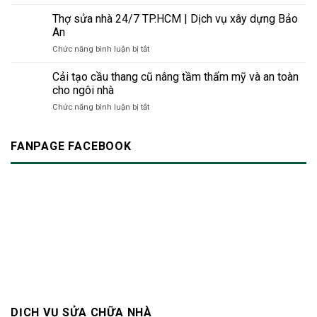
Bí
rửa
thông
trường
trình
quyết
Thợ sửa nhà 24/7 TP.HCM | Dịch vụ xây dựng Bảo
minh
thời
hiện
sửa
An
cho
đại
đại
nhà
không
mới
ở
Chức năng bình luận bị tắt
tránh
gian
Thợ
tiếng
hiện
sửa
Cải tạo cầu thang cũ nâng tầm thẩm mỹ và an toàn
ồn:
đại
nhà
Làm
cho ngôi nhà
24/7
sao
ở
Chức năng bình luận bị tắt
TP.HCM
để
Cải
|
không
tạo
Dịch
làm
cầu
FANPAGE FACEBOOK
vụ
phiền
thang
xây
hàng
cũ
dựng
xóm?
nâng
Bảo
tầm
An
thẩm
mỹ
và
an
toàn
cho
ngôi
nhà
DỊCH VỤ SỬA CHỮA NHÀ