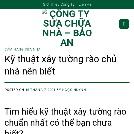
Skip
Giới Thiệu Công Ty
Liên Hệ
to
content
CẨM NANG SỬA NHÀ
Kỹ thuật xây tường rào chủ
nhà nên biết
POSTED ON
16 THÁNG 7, 2021
BY
NGỌC HUYNH
Tìm hiểu kỹ thuật xây tường rào
chuẩn nhất có thể bạn chưa
biết?