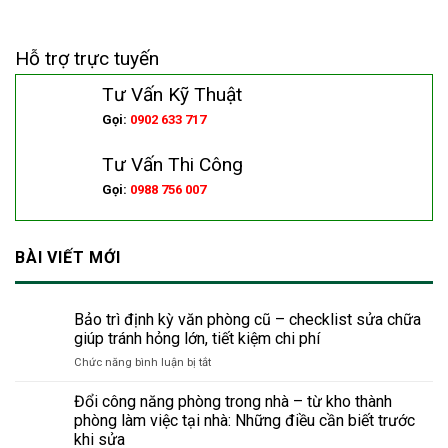
Hỗ trợ trực tuyến
Tư Vấn Kỹ Thuật
Gọi:
0902 633 717
Tư Vấn Thi Công
Gọi:
0988 756 007
BÀI VIẾT MỚI
Bảo trì định kỳ văn phòng cũ – checklist sửa chữa
giúp tránh hỏng lớn, tiết kiệm chi phí
ở
Chức năng bình luận bị tắt
Bảo
trì
Đổi công năng phòng trong nhà – từ kho thành
định
phòng làm việc tại nhà: Những điều cần biết trước
kỳ
khi sửa
văn