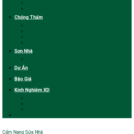
Sửa nhà vệ sinh
Thợ Sửa
Chống Thấm
Chống Dột Mái Tôn
Chống Thấm Tường
Chống Thấm Nhà Vệ Sinh
Chống Thấm Sân Thượng
Sơn Nhà
Dịch vụ sơn nhà trọn gói
Dự Án
Báo Giá
Kinh Nghiệm XD
Phong Thủy
Luật Xây Dựng
Vật tư xây dựng
Cẩm Nang Sửa Nhà