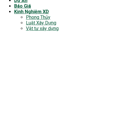
Dự Án
Báo Giá
Kinh Nghiệm XD
Phong Thủy
Luật Xây Dựng
Vật tư xây dựng