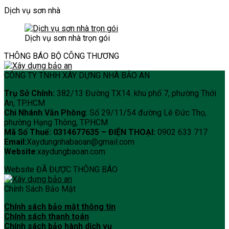
Dịch vụ sơn nhà
Dịch vụ sơn nhà trọn gói
THÔNG BÁO BỘ CÔNG THƯƠNG
CÔNG TY TNHH XÂY DỰNG NHÀ BẢO AN
Trụ Sở Chính:
382/13 Đường TX14. khu phố 7, phường Thới
An, TP.HCM
Chi Nhánh Văn Phòng
: Số 29/11/54 đường Lê Đức Thọ,
phường Hạng Thông, TP.HCM
Mã Số Thuế: 0314677635 –
ĐIỆN THOẠI:
0902 633 717
Email:
Xaydungnhabaoan@gmail.com
Website
:xaydungbaoan.com
Website ĐÃ ĐƯỢC THÔNG BÁO
Chính Sách Bảo Mật
Chính sách bảo mật thông tin
Chính sách thanh toán
Chính sách bảo hành dịch vụ