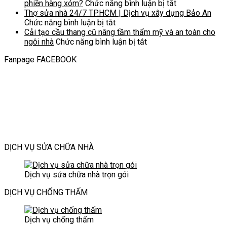
bền
Xu
ở
Giải
bằng
cho
m
phiền hàng xóm?
Chức năng bình luận bị tắt
vững
hướng
Bí
pháp
sơn
không
t
Thợ sửa nhà 24/7 TP.HCM | Dịch vụ xây dựng Bảo An
sang
lựa
ở
quyết
xây
phản
gian
tr
Chức năng bình luận bị tắt
trọng
chọn
Thợ
sửa
dựng
quang
sống
b
Cải tạo cầu thang cũ nâng tầm thẩm mỹ và an toàn cho
an
sửa
ở
nhà
thân
–
hiện
r
ngôi nhà
Chức năng bình luận bị tắt
toàn
nhà
Cải
tránh
thiện
Giải
đại
Fanpage FACEBOOK
&
24/7
tạo
tiếng
với
pháp
bền
TP.HCM
cầu
ồn:
môi
thông
vững
|
thang
Làm
trường
minh
cho
Dịch
cũ
sao
thời
cho
công
vụ
nâng
để
đại
không
trình
xây
tầm
không
mới
gian
hiện
dựng
thẩm
làm
hiện
đại
Bảo
mỹ
phiền
đại
An
và
hàng
DỊCH VỤ SỬA CHỮA NHÀ
an
xóm?
toàn
cho
Dịch vụ sửa chữa nhà trọn gói
ngôi
nhà
DỊCH VỤ CHỐNG THẤM
Dịch vụ chống thấm