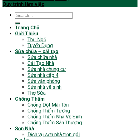
Quy trình làm việc
Trang Chủ
Giới Thiệu
Thư Ngỏ
Tuyển Dụng
Sửa chữa – cải tạo
Sửa chữa nhà
Cải Tạo Nhà
Sửa nhà chung cư
Sửa nhà cấp 4
Sửa văn phòng
Sửa nhà vệ sinh
Thợ Sửa
Chống Thấm
Chống Dột Mái Tôn
Chống Thấm Tường
Chống Thấm Nhà Vệ Sinh
Chống Thấm Sân Thượng
Sơn Nhà
Dịch vụ sơn nhà trọn gói