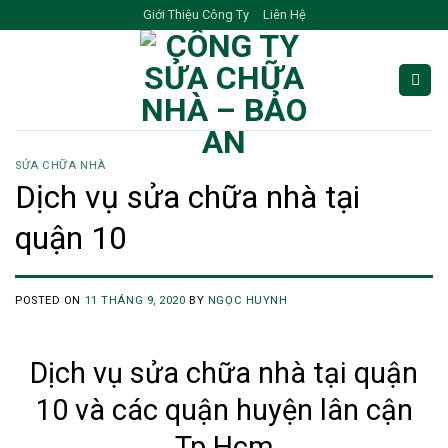
Skip
Giới Thiệu Công Ty
Liên Hệ
to
content
SỬA CHỮA NHÀ
Dịch vụ sửa chữa nhà tại
quận 10
POSTED ON
11 THÁNG 9, 2020
BY
NGỌC HUYNH
Dịch vụ sửa chữa nhà tại quận
10 và các quận huyện lân cận
Tp.Hcm