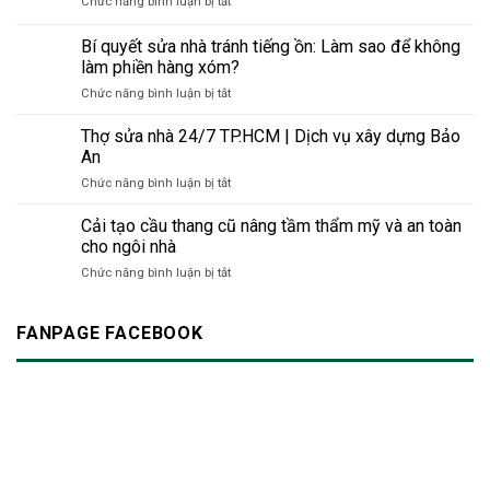
ở
Chức năng bình luận bị tắt
sơn
xây
toàn
Gạch
phản
dựng
&
mosaic
Bí quyết sửa nhà tránh tiếng ồn: Làm sao để không
quang
thân
bền
trang
–
làm phiền hàng xóm?
thiện
vững
trí
Giải
với
cho
ở
Chức năng bình luận bị tắt
bồn
pháp
môi
công
Bí
rửa
thông
trường
trình
quyết
Thợ sửa nhà 24/7 TP.HCM | Dịch vụ xây dựng Bảo
minh
thời
hiện
sửa
An
cho
đại
đại
nhà
không
mới
ở
Chức năng bình luận bị tắt
tránh
gian
Thợ
tiếng
hiện
sửa
Cải tạo cầu thang cũ nâng tầm thẩm mỹ và an toàn
ồn:
đại
nhà
Làm
cho ngôi nhà
24/7
sao
ở
Chức năng bình luận bị tắt
TP.HCM
để
Cải
|
không
tạo
Dịch
làm
cầu
FANPAGE FACEBOOK
vụ
phiền
thang
xây
hàng
cũ
dựng
xóm?
nâng
Bảo
tầm
An
thẩm
mỹ
và
an