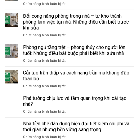
ở
Chức năng bình luận bị tắt
Bảo
trì
Đổi công năng phòng trong nhà – từ kho thành
định
phòng làm việc tại nhà: Những điều cần biết trước
kỳ
khi sửa
văn
ở
Chức năng bình luận bị tắt
phòng
Đổi
cũ
công
–
Phòng ngủ tầng trệt – phong thủy cho người lớn
năng
checklist
tuổi: Những điều bắt buộc phải biết khi sửa nhà
phòng
sửa
ở
Chức năng bình luận bị tắt
trong
chữa
Phòng
nhà
giúp
ngủ
Cải tạo trần thấp và cách nâng trần mà không đập
–
tránh
tầng
từ
hỏng
toàn bộ
trệt
kho
lớn,
ở
Chức năng bình luận bị tắt
–
thành
tiết
Cải
phong
phòng
kiệm
tạo
Phá tường chịu lực và tầm quan trọng khi cải tạo
thủy
làm
chi
trần
cho
nhà?
việc
phí
thấp
người
tại
ở
Chức năng bình luận bị tắt
và
lớn
nhà:
Phá
cách
tuổi:
Những
tường
Nhà tiền chế dân dụng hiện đại tiết kiệm chi phí và
nâng
Những
điều
chịu
trần
thời gian nhưng bền vững sang trọng
điều
cần
lực
mà
bắt
biết
ở
Chức năng bình luận bị tắt
và
không