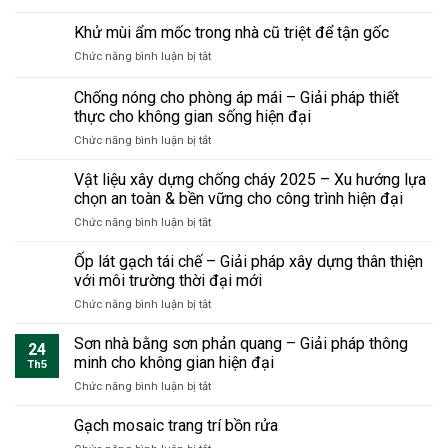
buộc
trước
Nhà
tầm
đập
phải
khi
tiền
Khử mùi ẩm mốc trong nhà cũ triệt để tận gốc
quan
toàn
biết
sửa
chế
trọng
bộ
khi
ở
Chức năng bình luận bị tắt
dân
khi
sửa
Khử
dụng
cải
nhà
mùi
Chống nóng cho phòng áp mái – Giải pháp thiết
hiện
tạo
ẩm
đại
thực cho không gian sống hiện đại
nhà?
mốc
tiết
ở
Chức năng bình luận bị tắt
trong
kiệm
Chống
nhà
chi
nóng
cũ
Vật liệu xây dựng chống cháy 2025 – Xu hướng lựa
phí
cho
triệt
chọn an toàn & bền vững cho công trình hiện đại
và
phòng
để
thời
ở
Chức năng bình luận bị tắt
áp
tận
gian
Vật
mái
gốc
nhưng
liệu
Ốp lát gạch tái chế – Giải pháp xây dựng thân thiện
–
bền
xây
Giải
với môi trường thời đại mới
vững
dựng
pháp
sang
ở
Chức năng bình luận bị tắt
chống
thiết
trọng
Ốp
cháy
thực
lát
Sơn nhà bằng sơn phản quang – Giải pháp thông
2025
cho
24
gạch
–
minh cho không gian hiện đại
không
Th5
tái
Xu
gian
ở
Chức năng bình luận bị tắt
chế
hướng
sống
Sơn
–
lựa
hiện
nhà
Gạch mosaic trang trí bồn rửa
Giải
chọn
đại
bằng
pháp
an