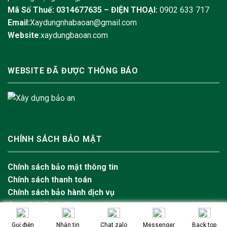
Mã Số Thuế: 0314677635 –
ĐIỆN THOẠI:
0902 633 717
Email:
Xaydungnhabaoan@gmail.com
Website
:xaydungbaoan.com
WEBSITE ĐÃ ĐƯỢC THÔNG BÁO
CHÍNH SÁCH BẢO MẬT
Chính sách bảo mật thông tin
Chính sách thanh toán
Chính sách bảo hành dịch vụ
Quy trình làm việc
Hotline
Messenger
Zalo
Gọi điện
Nhắn tin
Chat zalo
Messenger
Back top