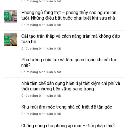
ở
Chức năng bình luận bị tắt
phòng
Đổi
cũ
công
–
Phòng ngủ tầng trệt – phong thủy cho người lớn
năng
checklist
tuổi: Những điều bắt buộc phải biết khi sửa nhà
phòng
sửa
ở
Chức năng bình luận bị tắt
trong
chữa
Phòng
nhà
giúp
ngủ
Cải tạo trần thấp và cách nâng trần mà không đập
–
tránh
tầng
từ
hỏng
toàn bộ
trệt
kho
lớn,
ở
Chức năng bình luận bị tắt
–
thành
tiết
Cải
phong
phòng
kiệm
tạo
Phá tường chịu lực và tầm quan trọng khi cải tạo
thủy
làm
chi
trần
cho
nhà?
việc
phí
thấp
người
tại
ở
Chức năng bình luận bị tắt
và
lớn
nhà:
Phá
cách
tuổi:
Những
tường
Nhà tiền chế dân dụng hiện đại tiết kiệm chi phí và
nâng
Những
điều
chịu
trần
thời gian nhưng bền vững sang trọng
điều
cần
lực
mà
bắt
biết
ở
Chức năng bình luận bị tắt
và
không
buộc
trước
Nhà
tầm
đập
phải
khi
tiền
Khử mùi ẩm mốc trong nhà cũ triệt để tận gốc
quan
toàn
biết
sửa
chế
trọng
bộ
khi
ở
Chức năng bình luận bị tắt
dân
khi
sửa
Khử
dụng
cải
nhà
mùi
Chống nóng cho phòng áp mái – Giải pháp thiết
hiện
tạo
ẩm