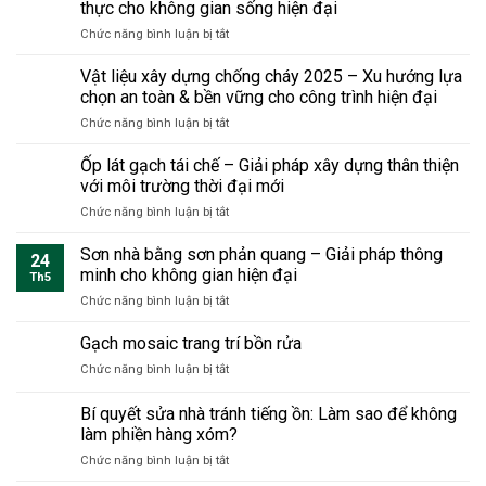
đại
thực cho không gian sống hiện đại
nhà?
mốc
tiết
ở
Chức năng bình luận bị tắt
trong
kiệm
Chống
nhà
chi
nóng
cũ
Vật liệu xây dựng chống cháy 2025 – Xu hướng lựa
phí
cho
triệt
chọn an toàn & bền vững cho công trình hiện đại
và
phòng
để
thời
ở
Chức năng bình luận bị tắt
áp
tận
gian
Vật
mái
gốc
nhưng
liệu
Ốp lát gạch tái chế – Giải pháp xây dựng thân thiện
–
bền
xây
Giải
với môi trường thời đại mới
vững
dựng
pháp
sang
ở
Chức năng bình luận bị tắt
chống
thiết
trọng
Ốp
cháy
thực
lát
Sơn nhà bằng sơn phản quang – Giải pháp thông
2025
cho
24
gạch
–
minh cho không gian hiện đại
không
Th5
tái
Xu
gian
ở
Chức năng bình luận bị tắt
chế
hướng
sống
Sơn
–
lựa
hiện
nhà
Gạch mosaic trang trí bồn rửa
Giải
chọn
đại
bằng
pháp
an
ở
Chức năng bình luận bị tắt
sơn
xây
toàn
Gạch
phản
dựng
&
mosaic
Bí quyết sửa nhà tránh tiếng ồn: Làm sao để không
quang
thân
bền
trang
–
làm phiền hàng xóm?
thiện
vững
trí
Giải
với
cho
ở
Chức năng bình luận bị tắt
bồn
pháp
môi
công
Bí
rửa
thông