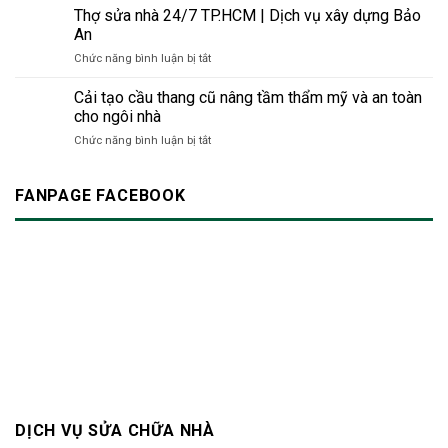
trường
trình
quyết
Thợ sửa nhà 24/7 TP.HCM | Dịch vụ xây dựng Bảo
minh
thời
hiện
sửa
An
cho
đại
đại
nhà
không
mới
ở
Chức năng bình luận bị tắt
tránh
gian
Thợ
tiếng
hiện
sửa
Cải tạo cầu thang cũ nâng tầm thẩm mỹ và an toàn
ồn:
đại
nhà
Làm
cho ngôi nhà
24/7
sao
ở
Chức năng bình luận bị tắt
TP.HCM
để
Cải
|
không
tạo
Dịch
làm
cầu
FANPAGE FACEBOOK
vụ
phiền
thang
xây
hàng
cũ
dựng
xóm?
nâng
Bảo
tầm
An
thẩm
mỹ
và
an
toàn
cho
ngôi
nhà
DỊCH VỤ SỬA CHỮA NHÀ