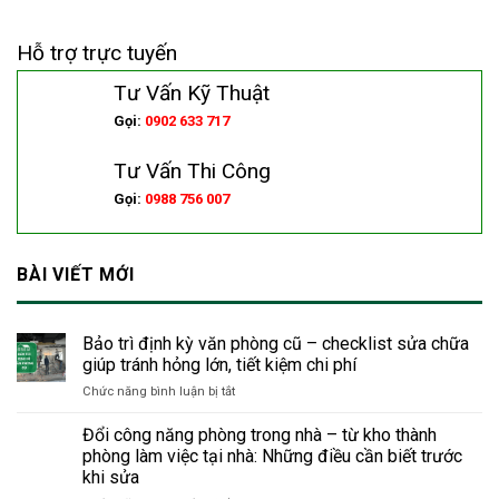
Hỗ trợ trực tuyến
Tư Vấn Kỹ Thuật
Gọi:
0902 633 717
Tư Vấn Thi Công
Gọi:
0988 756 007
BÀI VIẾT MỚI
Bảo trì định kỳ văn phòng cũ – checklist sửa chữa
giúp tránh hỏng lớn, tiết kiệm chi phí
ở
Chức năng bình luận bị tắt
Bảo
trì
Đổi công năng phòng trong nhà – từ kho thành
định
phòng làm việc tại nhà: Những điều cần biết trước
kỳ
khi sửa
văn